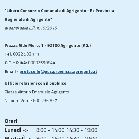
"Libero Consorzio Comunale di Agrigento - Ex Provincia
Regionale di Agrigento"
ai sensi della L.R. n.15/2015
Piazza Aldo Moro, 1 - 92100 Agrigento (AG.)
Tel.
0922 593 111
C.F.
e
P.IVA:
80002590844
Email -
protocollo@pec.provincia.agrigento.it
Ufficio relazioni con il pubblico
Piazza Vittorio Emanuele Agrigento
Numero Verde 800 236 837
Orari
LunedÌ ->
8:00 - 14:00
14:30 - 19:00
MartedÌ ->
8:00 - 14:00
14:30 - 19:00