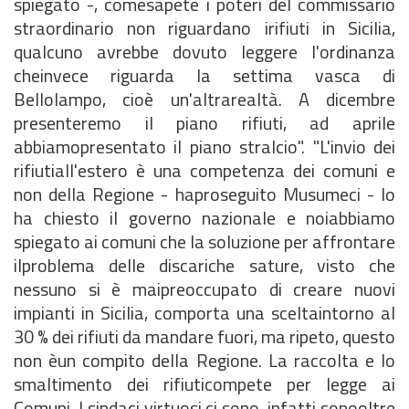
spiegato -, comesapete i poteri del commissario
straordinario non riguardano irifiuti in Sicilia,
qualcuno avrebbe dovuto leggere l'ordinanza
cheinvece riguarda la settima vasca di
Bellolampo, cioè un'altrarealtà. A dicembre
presenteremo il piano rifiuti, ad aprile
abbiamopresentato il piano stralcio". "L'invio dei
rifiutiall'estero è una competenza dei comuni e
non della Regione - haproseguito Musumeci - lo
ha chiesto il governo nazionale e noiabbiamo
spiegato ai comuni che la soluzione per affrontare
ilproblema delle discariche sature, visto che
nessuno si è maipreoccupato di creare nuovi
impianti in Sicilia, comporta una sceltaintorno al
30 % dei rifiuti da mandare fuori, ma ripeto, questo
non èun compito della Regione. La raccolta e lo
smaltimento dei rifiuticompete per legge ai
Comuni. I sindaci virtuosi ci sono, infatti sonooltre