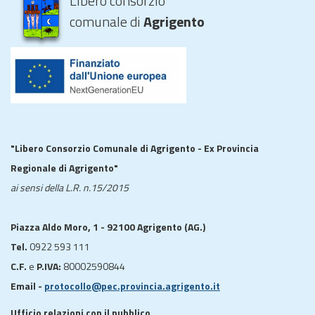
Libero consorzio
comunale di
Agrigento
"Libero Consorzio Comunale di Agrigento - Ex Provincia
Regionale di Agrigento"
ai sensi della L.R. n.15/2015
Piazza Aldo Moro, 1 - 92100 Agrigento (AG.)
Tel.
0922 593 111
C.F.
e
P.IVA:
80002590844
Email -
protocollo@pec.provincia.agrigento.it
Ufficio relazioni con il pubblico