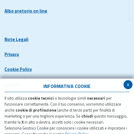
Albo pretorio on line
Note Legali
Privacy
Cookie Policy
x
Credits
INFORMATIVA COOKIE
Il sito utilizza
cookie tecnici
o tecnologie simili
necessari
per
Dichiarazione di accessibilita'
funzionare correttamente. Con il tuo consenso, vorremmo utilizzare
anche
cookie di profilazione
(anche di terze parti) per finalità di
Meccanismo di feedback
marketing o per una migliore esperienza. Se
chiudi
questo messaggio,
tramite la
X
in alto a destra, accetti solo i cookie necessari.
Seleziona Gestisci Cookie per conoscere i cookie utilizzati e impostare i
Pubblicazione obiettivi di accessibilita'