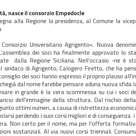
tà, nasce il consorzio Empedocle
segna alla Regione la presidenza, al Comune la vicep
a
Consorzio Universitario Agrigento». Nuova denomi
. L'assemblea dei soci ha finalmente approvato lo st
ate dalla Regione Siciliana. Nell'occasio -ne è st
l sindaco di Agrigento, Calogero Firetto, che ha pen
nsiglio dei soci hanno espresso il proprio plauso all'in
, chegià dal nome farebbe pensare aduna nuova sfida l
sare in grande è la vera scommessa su cui i soci de
lancio dell'immagine della struttura. Dal rischio dell
iunto ottimi numeri, a causa di ristrettezza economi
larsi perdendo i suoi corsi migliori e di conseguenza i s
era. Non certo per il nome, ma per l'offerta formati
ioni sostanziali. Al via nuovi corsi triennali. Consum