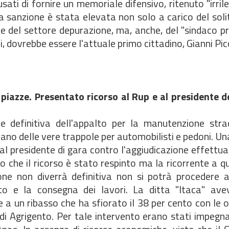
ti di fornire un memoriale difensivo, ritenuto "irril
a sanzione è stata elevata non solo a carico del sol
ile del settore depurazione, ma, anche, del "sindaco 
i, dovrebbe essere l'attuale primo cittadino, Gianni Pic
iazze. Presentato ricorso al Rup e al presidente de
e definitiva dell'appalto per la manutenzione strao
ano delle vere trappole per automobilisti e pedoni. Una
e al presidente di gara contro l'aggiudicazione effettu
to che il ricorso è stato respinto ma la ricorrente a 
ione non diverrà definitiva non si potrà procedere al
to e la consegna dei lavori. La ditta "Itaca" ave
 a un ribasso che ha sfiorato il 38 per cento con le o
di Agrigento. Per tale intervento erano stati impegn