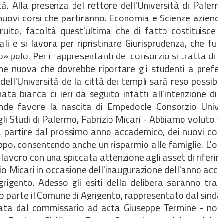
à. Alla presenza del rettore dell'Università di Paler
i nuovi corsi che partiranno: Economia e Scienze aziend
truito, facoltà quest'ultima che di fatto costituisc
ali e si lavora per ripristinare Giurisprudenza, che f
o» polo. Per i rappresentanti del consorzio si tratta di
one nuova che dovrebbe riportare gli studenti a pref
 dell'Università della città dei templi sarà reso possibi
a bianca di ieri dà seguito infatti all'intenzione d
ande favore la nascita di Empedocle Consorzio Unive
gli Studi di Palermo, Fabrizio Micari - Abbiamo volut
 a partire dal prossimo anno accademico, dei nuovi cor
o, consentendo anche un risparmio alle famiglie. L'ob
 lavoro con una spiccata attenzione agli asset di rifer
io Micari in occasione dell'inaugurazione dell'anno a
grigento. Adesso gli esiti della delibera saranno tr
o parte il Comune di Agrigento, rappresentato dal sind
tata dal commissario ad acta Giuseppe Termine - n