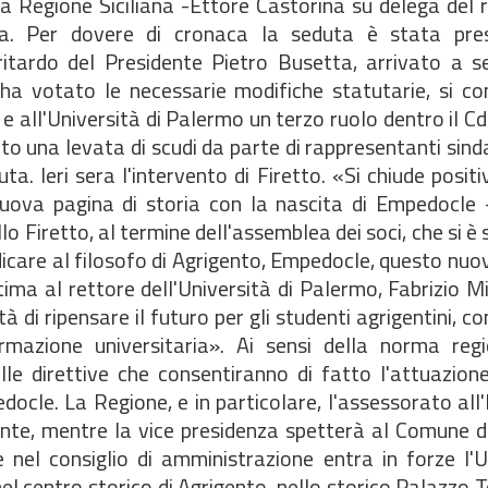
la Regione Siciliana -Ettore Castorina su delega del r
da. Per dovere di cronaca la seduta è stata pre
itardo del Presidente Pietro Busetta, arrivato a s
e ha votato le necessarie modifiche statutarie, si c
e all'Università di Palermo un terzo ruolo dentro il C
o una levata di scudi da parte di rappresentanti sinda
ta. Ieri sera l'intervento di Firetto. «Si chiude posi
nuova pagina di storia con la nascita di Empedocle 
o Firetto, al termine dell'assemblea dei soci, che si è sv
edicare al filosofo di Agrigento, Empedocle, questo nuo
tima al rettore dell'Università di Palermo, Fabrizio M
tà di ripensare il futuro per gli studenti agrigentini, c
rmazione universitaria». Ai sensi della norma regi
le direttive che consentiranno di fatto l'attuazion
cle. La Regione, e in particolare, l'assessorato all'
ente, mentre la vice presidenza spetterà al Comune d
 nel consiglio di amministrazione entra in forze l'U
nel centro storico di Agrigento, nello storico Palazzo