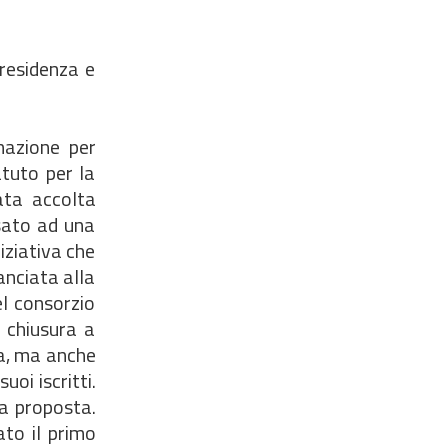
residenza e
nazione per
atuto per la
ata accolta
sato ad una
iziativa che
anciata alla
l consorzio
a chiusura a
ca, ma anche
uoi iscritti.
va proposta.
ato il primo