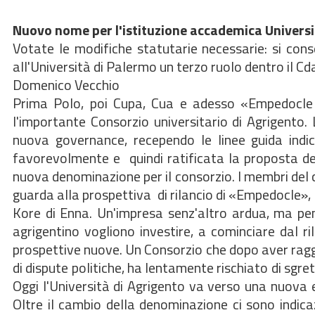
Nuovo nome per l'istituzione accademica Universi
Votate le modifiche statutarie necessarie: si con
all'Università di Palermo un terzo ruolo dentro il Cd
Domenico Vecchio
Prima Polo, poi Cupa, Cua e adesso «Empedocle 
l'importante Consorzio universitario di Agrigento
nuova governance, recependo le linee guida indic
favorevolmente e quindi ratificata la proposta de
nuova denominazione per il consorzio. I membri del co
guarda alla prospettiva di rilancio di «Empedocle»
Kore di Enna. Un'impresa senz'altro ardua, ma pen
agrigentino vogliono investire, a cominciare dal ri
prospettive nuove. Un Consorzio che dopo aver ragg
di dispute politiche, ha lentamente rischiato di sgreto
Oggi l'Università di Agrigento va verso una nuova 
Oltre il cambio della denominazione ci sono indicaz