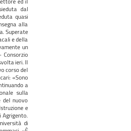
ettore ed il
sieduta dal
eduta quasi
onsegna alla
da. Superate
cali e della
tivamente un
- Consorzio
olta ieri. Il
vo corso del
icari: «Sono
ontinuando a
onale sulla
e del nuovo
Istruzione e
i Agrigento.
niversità di
 Tommasi. «È