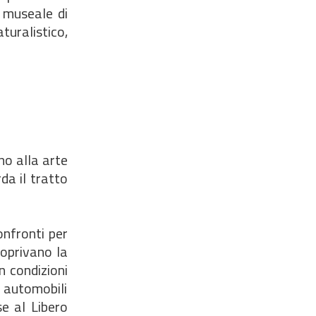
 museale di
turalistico,
no alla arte
a il tratto
onfronti per
oprivano la
n condizioni
e automobili
e al Libero