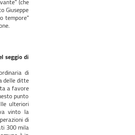
evante" (che
ito Giuseppe
pro tempore"
one.
l seggio di
rdinaria di
 delle ditte
ata a favore
questo punto
le ulteriori
va vinto la
perazioni di
ati 300 mila