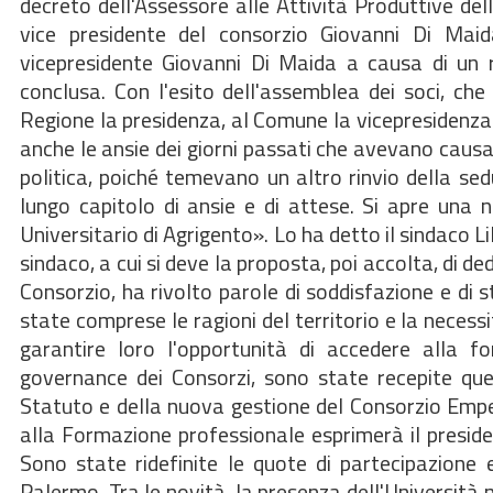
decreto dell'Assessore alle Attività Produttive del
vice presidente del consorzio Giovanni Di Mai
vicepresidente Giovanni Di Maida a causa di un r
conclusa. Con l'esito dell'assemblea dei soci, ch
Regione la presidenza, al Comune la vicepresidenza 
anche le ansie dei giorni passati che avevano causat
politica, poiché temevano un altro rinvio della sedu
lungo capitolo di ansie e di attese. Si apre una 
Universitario di Agrigento». Lo ha detto il sindaco Lill
sindaco, a cui si deve la proposta, poi accolta, di d
Consorzio, ha rivolto parole di soddisfazione e di s
state comprese le ragioni del territorio e la necessi
garantire loro l'opportunità di accedere alla fo
governance dei Consorzi, sono state recepite quel
Statuto e della nuova gestione del Consorzio Empedo
alla Formazione professionale esprimerà il presid
Sono state ridefinite le quote di partecipazione e
Palermo. Tra le novità, la presenza dell'Università 