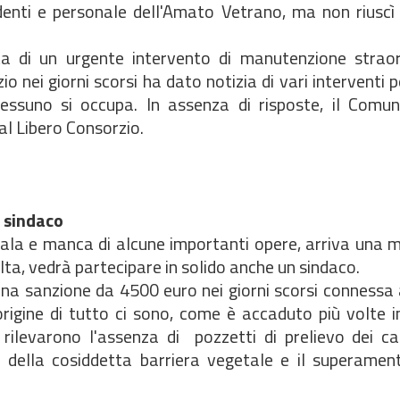
denti e personale dell'Amato Vetrano, ma non riuscì 
sita di un urgente intervento di manutenzione straor
io nei giorni scorsi ha dato notizia di vari interventi 
essuno si occupa. In assenza di risposte, il Comu
 al Libero Consorzio.
n sindaco
scala e manca di alcune importanti opere, arriva una 
lta, vedrà partecipare in solido anche un sindaco.
 una sanzione da 4500 euro nei giorni scorsi connessa 
origine di tutto ci sono, come è accaduto più volte i
a rilevarono l'assenza di pozzetti di prelievo dei c
a della cosiddetta barriera vegetale e il superament