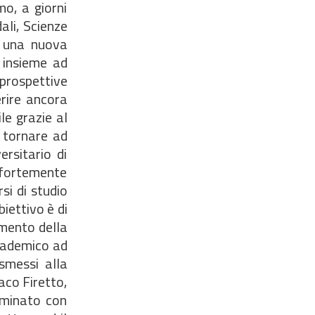
mo, a giorni
ali, Scienze
e una nuova
u insieme ad
 prospettive
erire ancora
le grazie al
i tornare ad
rsitario di
o fortemente
si di studio
iettivo è di
imento della
ccademico ad
asmessi alla
aco Firetto,
ominato con