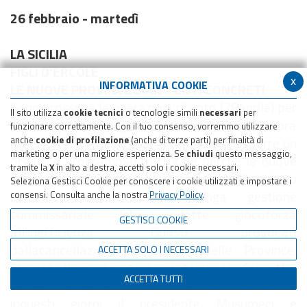
26 febbraio - martedì
LA SICILIA
FIGLI D'ERCOLE
x
INFORMATIVA COOKIE
LE NUOVE PROVINCE SIANO ENTI CONCRETI
Sono prossime le operazioni di voto (28aprile) per
Il sito utilizza
cookie tecnici
o tecnologie simili
necessari
per
normalizzare gli organi intermedi, ex Province ora
funzionare correttamente. Con il tuo consenso, vorremmo utilizzare
areevaste. Ma ci sarebbe il tempo per disporre un
anche
cookie di profilazione
(anche di terze parti) per finalità di
marketing o per una migliore esperienza. Se
chiudi
questo messaggio,
organico programmastrutturale perché le nuove
tramite la
X
in alto a destra, accetti solo i cookie necessari.
istituzioni intermedie non nascano conl'handicap
Seleziona Gestisci Cookie per conoscere i cookie utilizzati e impostare i
della provvisorietà. La lunga gestione
consensi. Consulta anche la nostra
Privacy Policy
.
commissariale leha ridotte giocoforza
GESTISCI COOKIE
all'inefficienza. Guasti provocati
dallacancellazione affrettata delle Province,
ACCETTA SOLO I NECESSARI
auspice il governatore protempore Crocetta,
ACCETTA TUTTI
obnubìlato dall'effetto televisivo. Non a caso
inquesti giorni il presidente Musumeci e