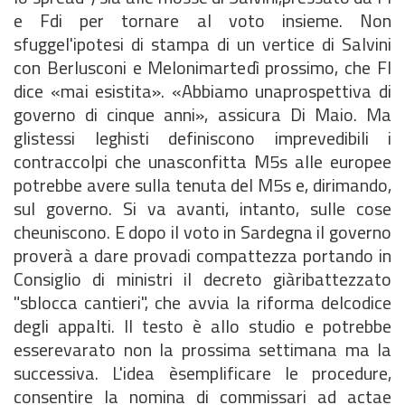
e Fdi per tornare al voto insieme. Non
sfuggel'ipotesi di stampa di un vertice di Salvini
con Berlusconi e Melonimartedì prossimo, che FI
dice «mai esistita». «Abbiamo unaprospettiva di
governo di cinque anni», assicura Di Maio. Ma
glistessi leghisti definiscono imprevedibili i
contraccolpi che unasconfitta M5s alle europee
potrebbe avere sulla tenuta del M5s e, dirimando,
sul governo. Si va avanti, intanto, sulle cose
cheuniscono. E dopo il voto in Sardegna il governo
proverà a dare provadi compattezza portando in
Consiglio di ministri il decreto giàribattezzato
"sblocca cantieri", che avvia la riforma delcodice
degli appalti. Il testo è allo studio e potrebbe
esserevarato non la prossima settimana ma la
successiva. L'idea èsemplificare le procedure,
consentire la nomina di commissari ad actae