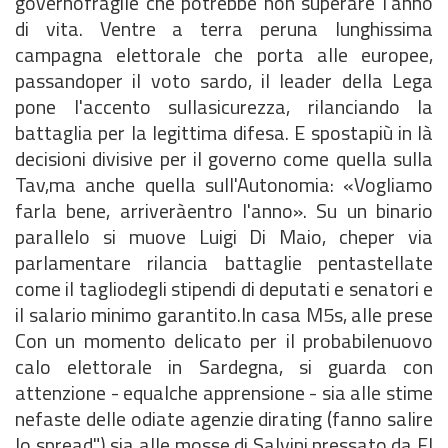
governofragile che potrebbe non superare l'anno
di vita. Ventre a terra peruna lunghissima
campagna elettorale che porta alle europee,
passandoper il voto sardo, il leader della Lega
pone l'accento sullasicurezza, rilanciando la
battaglia per la legittima difesa. E spostapiù in là
decisioni divisive per il governo come quella sulla
Tav,ma anche quella sull'Autonomia: «Vogliamo
farla bene, arriveràentro l'anno». Su un binario
parallelo si muove Luigi Di Maio, cheper via
parlamentare rilancia battaglie pentastellate
come il tagliodegli stipendi di deputati e senatori e
il salario minimo garantito.In casa M5s, alle prese
Con un momento delicato per il probabilenuovo
calo elettorale in Sardegna, si guarda con
attenzione - equalche apprensione - sia alle stime
nefaste delle odiate agenzie dirating (fanno salire
lo spread") sia alle mosse di Salvini,pressato da FI