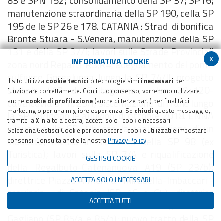
83 e SPN 152; consolidamento della SP 37; SP16;
manutenzione straordinaria della SP 190, della SP
195 delle SP 26 e 178. CATANIA : Strad di bonifica
Bronte Stuara - S.Venera, manutenzione della SP
131 e della SP 37/I; lavori sulle Strade Provinciali
x
INFORMATIVA COOKIE
zona nord Reparti R3,R4; adeguamento del ponte
sulfiume Gorgalunga lungo la SP 74/II; progetto
Il sito utilizza
cookie tecnici
o tecnologie simili
necessari
per
statale 417 di Caltagirone - km 39+120-
funzionare correttamente. Con il tuo consenso, vorremmo utilizzare
cavalcavia SP n. 25/I; sistemazione di frane lungo
anche
cookie di profilazione
(anche di terze parti) per finalità di
marketing o per una migliore esperienza. Se
chiudi
questo messaggio,
la SP 28/Idopo le alluvioni di ottobre 2018. ENNA
tramite la
X
in alto a destra, accetti solo i cookie necessari.
: lavori sulla SP 7/b con la realizzazione di un
Seleziona Gestisci Cookie per conoscere i cookie utilizzati e impostare i
viadotto; messa in sicurezza della SP 98 (ex
consensi. Consulta anche la nostra
Privacy Policy
.
Turistica); lavori sulla SP 7/A e riqualificazione
GESTISCI COOKIE
della Regalbuto-Catenanuova A19 (SP 23/b);
direttrice Piazza Armerina- Mirabella-Imbaccari -
ACCETTA SOLO I NECESSARI
provincia di Catania (SP 16 e 65); direttrice
ACCETTA TUTTI
Nicosia- Atesina-Enna A19 (SP 19 e 94); Nissoria-
Gagliano (SP 85/a e 85/b); nuovo tratto della SP