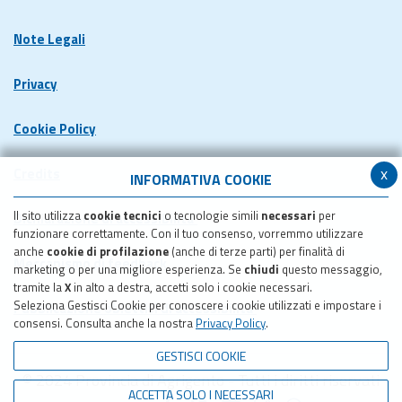
Note Legali
Privacy
Cookie Policy
x
Credits
INFORMATIVA COOKIE
Il sito utilizza
cookie tecnici
o tecnologie simili
necessari
per
Dichiarazione di accessibilita'
funzionare correttamente. Con il tuo consenso, vorremmo utilizzare
anche
cookie di profilazione
(anche di terze parti) per finalità di
Meccanismo di feedback
marketing o per una migliore esperienza. Se
chiudi
questo messaggio,
tramite la
X
in alto a destra, accetti solo i cookie necessari.
Seleziona Gestisci Cookie per conoscere i cookie utilizzati e impostare i
Pubblicazione obiettivi di accessibilita'
consensi. Consulta anche la nostra
Privacy Policy
.
GESTISCI COOKIE
© 2024 Provincia di Agrigento - Tutti i diritti riservati
ACCETTA SOLO I NECESSARI