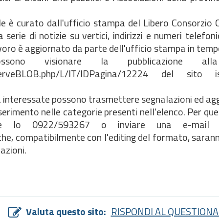
ale è curato dall'ufficio stampa del Libero Consorzio
rie di notizie su vertici, indirizzi e numeri telefonic
avoro è aggiornato da parte dell'ufficio stampa in temp
possono visionare la pubblicazione all
es/ServeBLOB.php/L/IT/IDPagina/12224 del sito is
ncia interessate possono trasmettere segnalazioni ed a
serimento nelle categorie presenti nell'elenco. Per qu
e lo 0922/593267 o inviare una e-mail all'
he, compatibilmente con l'editing del formato, saran
azioni.
Valuta questo sito:
RISPONDI AL QUESTIONA