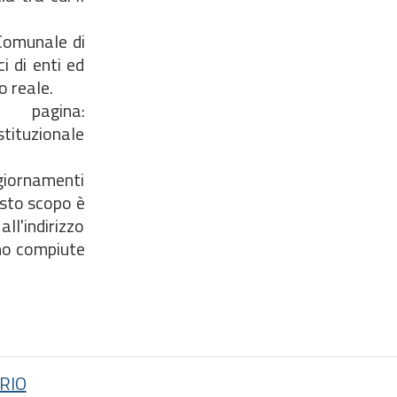
 Comunale di
i di enti ed
o reale.
a pagina:
tituzionale
ggiornamenti
esto scopo è
indirizzo
no compiute
RIO