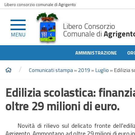
Libero consorzio comunale di Agrigento
Libero Consorzio
Comunale di
Agrigent
MENU
AMMINISTRAZIONE
OR
/
Comunicati stampa
»
2019
»
Luglio
»
Edilizia s
Edilizia scolastica: finanzi
oltre 29 milioni di euro.
Novità di rilievo sul delicato fronte dell'edili
Agrigento. Ammontano ad oltre 29 milioni di euro,inf