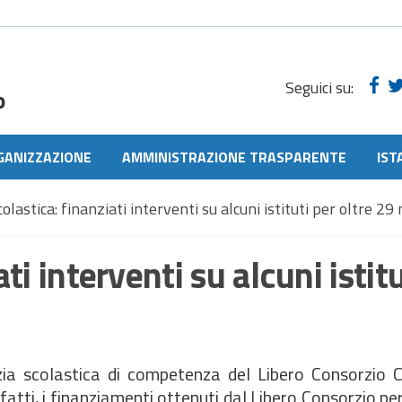
Seguici su:
o
GANIZZAZIONE
AMMINISTRAZIONE TRASPARENTE
IST
colastica: finanziati interventi su alcuni istituti per oltre 29 
ati interventi su alcuni istit
zia scolastica di competenza del Libero Consorzio 
atti, i finanziamenti ottenuti dal Libero Consorzio pe