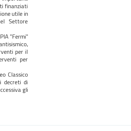
i finanziati
one utile in
 del Settore
IPIA "Fermi"
ntisismico,
venti per il
erventi per
ceo Classico
 decreti di
ccessiva gli