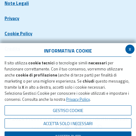
Note Legali
Privacy
Cookie Policy
x
Credits
INFORMATIVA COOKIE
Il sito utilizza
cookie tecnici
o tecnologie simili
necessari
per
Dichiarazione di accessibilita'
funzionare correttamente. Con il tuo consenso, vorremmo utilizzare
anche
cookie di profilazione
(anche di terze parti) per finalità di
Meccanismo di feedback
marketing o per una migliore esperienza. Se
chiudi
questo messaggio,
tramite la
X
in alto a destra, accetti solo i cookie necessari.
Seleziona Gestisci Cookie per conoscere i cookie utilizzati e impostare i
Pubblicazione obiettivi di accessibilita'
consensi. Consulta anche la nostra
Privacy Policy
.
GESTISCI COOKIE
© 2024 Provincia di Agrigento - Tutti i diritti riservati
ACCETTA SOLO I NECESSARI
Seguici su: