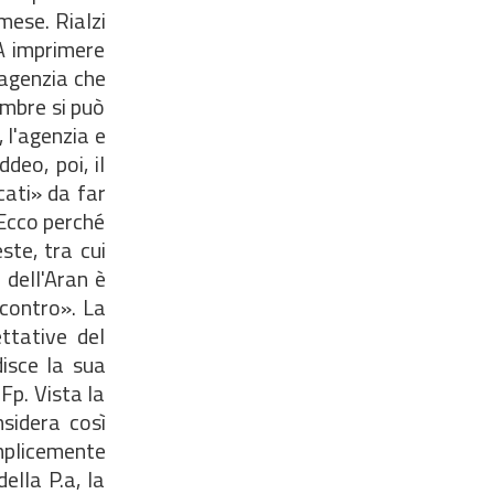
 mese. Rialzi
 A imprimere
'agenzia che
embre si può
 l'agenzia e
deo, poi, il
cati» da far
 Ecco perché
ste, tra cui
 dell'Aran è
ncontro». La
ttative del
isce la sua
Fp. Vista la
nsidera così
mplicemente
ella P.a, la