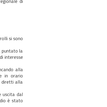
Regionale di
olli si sono
a puntato la
di interesse
ancando alla
e in orario
diretti alla
e uscita dal
idio è stato