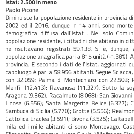
Istat: 2.500 in meno
Paolo Picone
Diminuisce la popolazione residente in provincia d
2002 ed il 2016, dunque in 14 anni, sono morte o
demografica diffusa dall'Istat . Nel solo Comun
popolazione residente, i cittadini che abitano in ci
ne risultavano registrati 59.138. Si è, dunque,
popolazione anagrafica pari a 815 unità (-1,38%). Ag
provincia. E secondo i dati dell'Istat, aggiornati
capoluogo è pari a 58.956 abitanti. Segue Sciacca,
con 32.059; Palma di Montechiaro con 22.503; Ri
Menfi (12.413); Ravanusa (11.327). Sotto la sogl
Aragona (9.362); Racalmuto (8.068); San Giovanni 
Linosa (6.556); Santa Margerita Belice (6.327); C
Sambuca di Sicilia (5.770); Grotte (5.556); Realmon
Cattolica Eraclea (3.591); Bivona (3.525); Caltabello
mila ed i mille abitanti ci sono Montevago, Cast