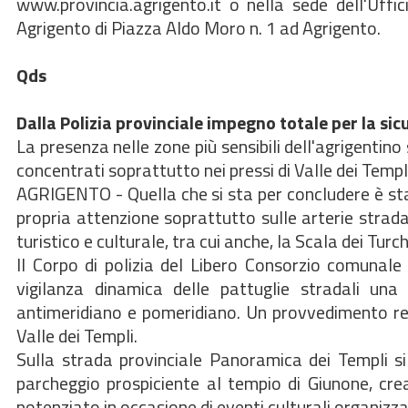
www.provincia.agrigento.it o nella sede dell'Uffi
Agrigento di Piazza Aldo Moro n. 1 ad Agrigento.
Qds
Dalla Polizia provinciale impegno totale per la sic
La presenza nelle zone più sensibili dell'agrigentino
concentrati soprattutto nei pressi di Valle dei Templi
AGRIGENTO - Quella che si sta per concludere è stat
propria attenzione soprattutto sulle arterie stradali
turistico e culturale, tra cui anche, la Scala dei Turch
Il Corpo di polizia del Libero Consorzio comunale d
vigilanza dinamica delle pattuglie stradali una
antimeridiano e pomeridiano. Un provvedimento reso
Valle dei Templi.
Sulla strada provinciale Panoramica dei Templi si
parcheggio prospiciente al tempio di Giunone, crean
potenziato in occasione di eventi culturali organizza