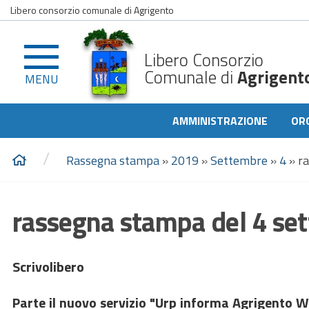
Libero consorzio comunale di Agrigento
Libero Consorzio
Comunale di
Agrigent
MENU
AMMINISTRAZIONE
OR
/
Rassegna stampa
»
2019
»
Settembre
»
4
»
r
rassegna stampa del 4 se
Scrivolibero
Parte il nuovo servizio "Urp informa Agrigento Wh