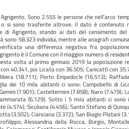
i Agrigento. Sono 2.555 le persone che nell'arco temp
 si sono trasferite altrove. Il dato è contenuto ne
e di Agrigento, stando ai dati del censimento del
ttà sono 58.323 individui, mentre alle anagrafi comuna
 verificata una differenza negativa fra popolazion
rigento è il Comune con il maggior numero di residenti
 questa volta al primo gennaio 2019 la popolazione r
 con 40.341, poi Licata con 36.505; Canicattì con 35
bera (18.711); Porto Empedocle (16.513); Raffadal
ia dei 10 mila abitanti ci sono: Campobello di Lica
Gemini (7.901); Casteltermini (7.858); Naro (7.479);
ammarata (6.129). Sotto i 5 mila abitanti ci sono i
te (4.574); Siculiana (4.456); Santo Stefano di Quisqu
tta (3.502); Cianciana (3.372); San Biagio Platani (3.1
rofilippo, Alessandria della Rocca, Burgio, Montall