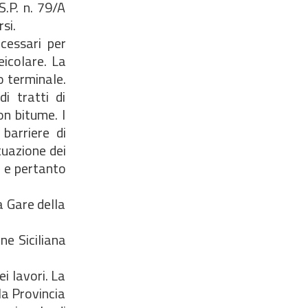
 S.P. n. 79/A
si.
cessari per
eicolare. La
o terminale.
i tratti di
on bitume. I
barriere di
tuazione dei
a e pertanto
a Gare della
ne Siciliana
i lavori. La
la Provincia