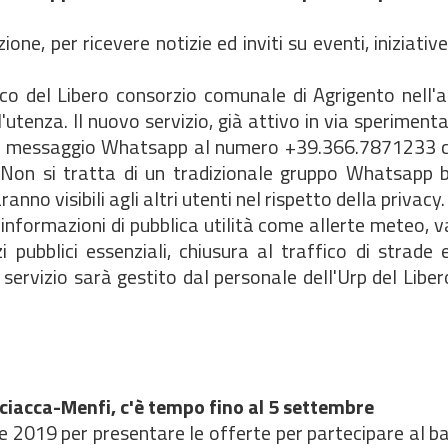
ne, per ricevere notizie ed inviti su eventi, iniziative
lico del Libero consorzio comunale di Agrigento nell'
'utenza. Il nuovo servizio, già attivo in via sperimenta
 un messaggio Whatsapp al numero +39.366.7871233 c
 Non si tratta di un tradizionale gruppo Whatsapp b
nno visibili agli altri utenti nel rispetto della privacy.
nformazioni di pubblica utilità come allerte meteo, va
zi pubblici essenziali, chiusura al traffico di strade 
Il servizio sarà gestito dal personale dell'Urp del Libe
ciacca-Menfi, c'è tempo fino al 5 settembre
e 2019 per presentare le offerte per partecipare al b