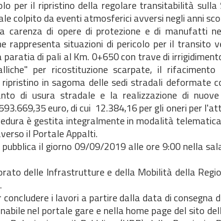
olo per il ripristino della regolare transitabilità sulla
dale colpito da eventi atmosferici avversi negli anni scor
 la carenza di opere di protezione e di manufatti ne
e rappresenta situazioni di pericolo per il transito v
paratia di pali al Km. 0+650 con trave di irrigidiment
liche" per ricostituzione scarpate, il rifacimento d
ripristino in sagoma delle sedi stradali deformate c
to di usura stradale e la realizzazione di nuove 
93.669,35 euro, di cui  12.384,16 per gli oneri per l'at
ocedura è gestita integralmente in modalità telematic
erso il Portale Appalti.
 pubblica il giorno 09/09/2019 alle ore 9:00 nella sal
sorato delle Infrastrutture e della Mobilità della Regio
.
concludere i lavori a partire dalla data di consegna de
abile nel portale gare e nella home page del sito del