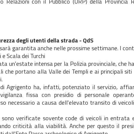
cio Relazioni con il Pubblico (URP) della Provincia 
urezza degli utenti della strada - QdS
 sarà garantita anche nelle prossime settimane. I contr
 e Scala dei Turchi
a un'estate intensa per la Polizia provinciale, che h
 che portano alla Valle dei Templi e ai principali siti 
i.
i Agrigento ha, infatti, potenziato il servizio, affi
 vigilanza fissa con presidio di personale operant
 necessario a causa dell'elevato transito di veicoli 
 sono verificate sovente code di veicoli in entrata 
do criticità alla viabilità. Anche per questo il pres
ti dall'Ente Parco archeologico di Agrigento.