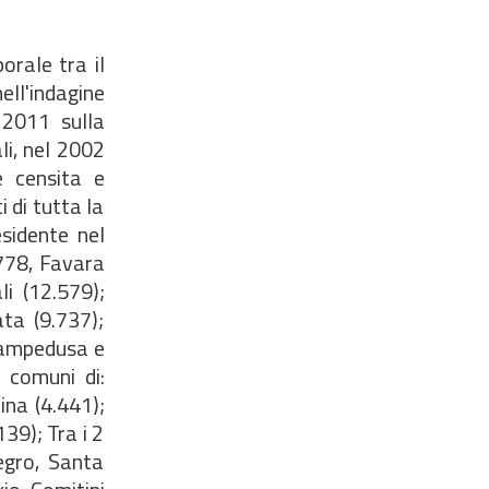
orale tra il
ll'indagine
 2011 sulla
li, nel 2002
e censita e
 di tutta la
esidente nel
.778, Favara
i (12.579);
ta (9.737);
 Lampedusa e
 comuni di:
ina (4.441);
39); Tra i 2
egro, Santa