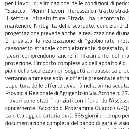
per i lavori di eliminazione delle condizioni di peric
"Sciacca - Menfi". I lavori interessano il tratto stra
Il settore Infrastrutture Stradali ha riscontrato
mantenere l'integrità delle scarpate, condizione ch
progettazione prevede anche la realizzazione di una 
E' prevista la realizzazione di "gabbionate metal
cassonetto stradale completamente dissestato, il 
lavori comprendono anche il rifacimento del man
protezione. L'importo complessivo dell'appalto è di 5
piani della sicurezza non soggetti a ribasso. La pr
verranno ammesse solo le offerte presentate attrav
L'apertura delle offerte avverrà nella prima seduta
Provincia Regionale di Agrigento in Via Acrone n. 27.
I lavori sono stati finanziati con i fondi dell'Asses
concernente l'Accordo di Programma Quadro ( APQ)
La ditta aggiudicataria avrà 365 giorni di tempo per 
documentazione completa del bando di gara è vision