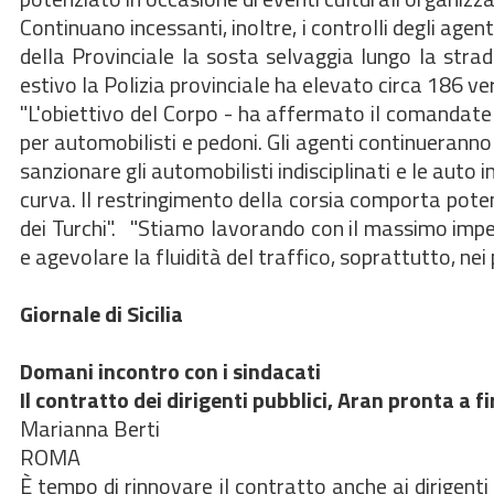
Continuano incessanti, inoltre, i controlli degli agen
della Provinciale la sosta selvaggia lungo la stra
estivo la Polizia provinciale ha elevato circa 186 ver
"L'obiettivo del Corpo - ha affermato il comandate Vin
per automobilisti e pedoni. Gli agenti continueranno a p
sanzionare gli automobilisti indisciplinati e le auto 
curva. Il restringimento della corsia comporta potenzi
dei Turchi". "Stiamo lavorando con il massimo impegn
e agevolare la fluidità del traffico, soprattutto, nei p
Giornale di Sicilia
Domani incontro con i sindacati
Il contratto dei dirigenti pubblici, Aran pronta a 
Marianna Berti
ROMA
È tempo di rinnovare il contratto anche ai dirigenti d