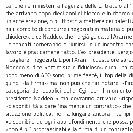
cariche nei ministeri, all'agenzia delle Entrate o all
che arrivano dopo dieci anni di blocco e in ritardo
un'accelerazione, o piuttosto a mettere dei paletti a
ha il compito di condurre i negoziati in materia di p
chiudere», dice Naddeo, che ha già guidato l'Aran nel
i sindacati torneranno a riunirsi. In un incontro 
lavoro è praticamene fatto. L'ex presidente, Sergi
incagliare i negoziati. E poi l'Aran in queste ore sa
Naddeo si dice «ottimista e fiducioso» circa una r
poco meno di 400 sono 'prime fascè, il top della dir
quindi «la firma» ma, non può che far notare, «l'acc
categoria dei pubblici della Cgil per il momen
presidente Naddeo » ma dovranno arrivare «rispost
«disponibilità a dare finalmente un contratto» che 
situazione politica, non allungare ancora i tempi
«disponibile ad ogni approfondimento che possa po
«non è più procrastinabile la firma di un contratto