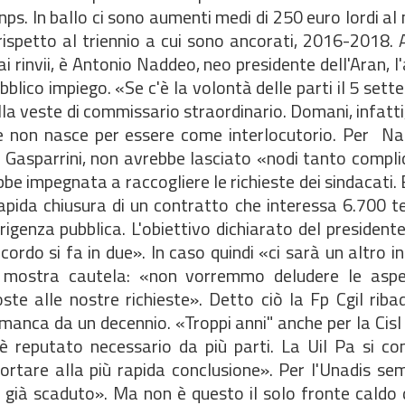
'Inps. In ballo ci sono aumenti medi di 250 euro lordi al
 rispetto al triennio a cui sono ancorati, 2016-2018.
i rinvii, è Antonio Naddeo, neo presidente dell'Aran, l
ubblico impiego. «Se c'è la volontà delle parti il 5 sett
la veste di commissario straordinario. Domani, infatti,
che non nasce per essere come interlocutorio. Per Nad
o Gasparrini, non avrebbe lasciato «nodi tanto compli
rebbe impegnata a raccogliere le richieste dei sindacati.
apida chiusura di un contratto che interessa 6.700 te
igenza pubblica. L'obiettivo dichiarato del presidente
ordo si fa in due». In caso quindi «ci sarà un altro i
to mostra cautela: «non vorremmo deludere le aspe
e alle nostre richieste». Detto ciò la Fp Cgil ribad
manca da un decennio. «Troppi anni" anche per la Cisl 
 è reputato necessario da più parti. La Uil Pa si co
rtare alla più rapida conclusione». Per l'Unadis se
 già scaduto». Ma non è questo il solo fronte caldo d