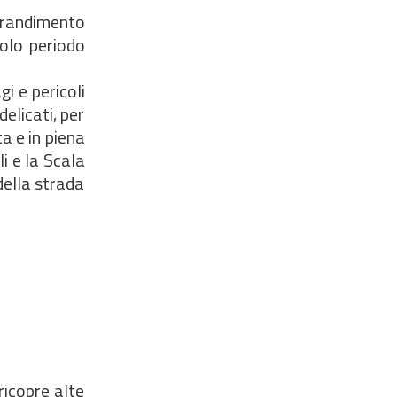
ingrandimento
solo periodo
gi e pericoli
delicati, per
ta e in piena
li e la Scala
della strada
 ricopre alte