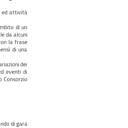
 ed attività
ambito di un
le da alcuni
on la frase
ensì di una
riazioni dei
ed eventi di
ro Consorzio
ando di gara