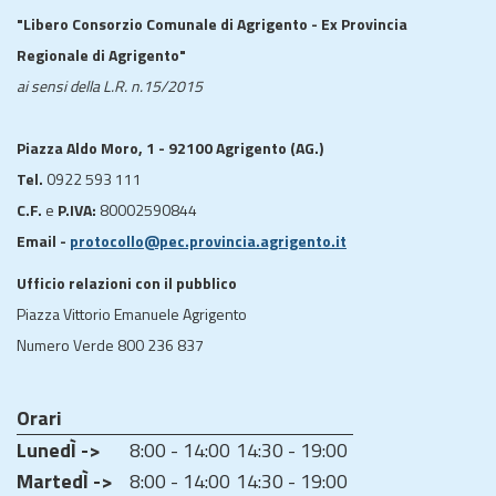
"Libero Consorzio Comunale di Agrigento - Ex Provincia
Regionale di Agrigento"
ai sensi della L.R. n.15/2015
Piazza Aldo Moro, 1 - 92100 Agrigento (AG.)
Tel.
0922 593 111
C.F.
e
P.IVA:
80002590844
Email -
protocollo@pec.provincia.agrigento.it
Ufficio relazioni con il pubblico
Piazza Vittorio Emanuele Agrigento
Numero Verde 800 236 837
Orari
LunedÌ ->
8:00 - 14:00
14:30 - 19:00
MartedÌ ->
8:00 - 14:00
14:30 - 19:00