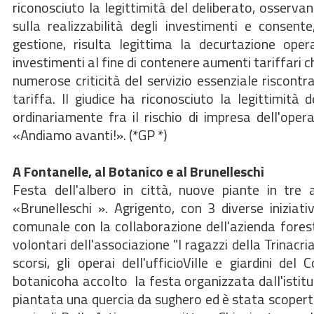
riconosciuto la legittimità del deliberato, osserva
sulla realizzabilità degli investimenti e consente
gestione, risulta legittima la decurtazione oper
investimenti al fine di contenere aumenti tariffari 
numerose criticità del servizio essenziale riscontrat
tariffa. Il giudice ha riconosciuto la legittimità
ordinariamente fra il rischio di impresa dell'oper
«Andiamo avanti!». (*GP *)
A Fontanelle, al Botanico e al Brunelleschi
Festa dell'albero in città, nuove piante in tre 
«Brunelleschi ». Agrigento, con 3 diverse iniziati
comunale con la collaborazione dell'azienda forest
volontari dell'associazione "I ragazzi della Trinacr
scorsi, gli operai dell'ufficioVille e giardini de
botanicoha accolto la festa organizzata dall'istitu
piantata una quercia da sughero ed è stata scoper