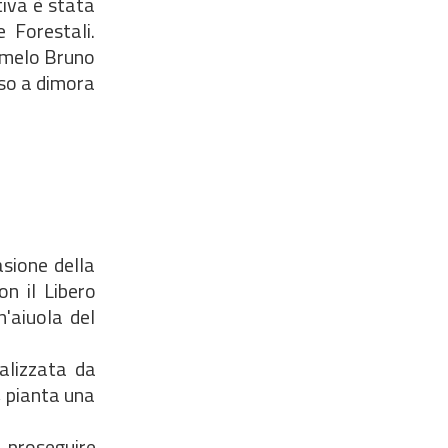
tiva è stata
 Forestali.
armelo Bruno
sso a dimora
asione della
on il Libero
'aiuola del
alizzata da
, pianta una
r proseguire