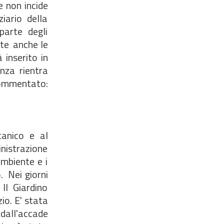
e non incide
ziario della
parte degli
nte anche le
 inserito in
enza rientra
 commentato:
tanico e al
inistrazione
ambiente e i
. Nei giorni
 Il Giardino
io. E' stata
 dall'accade