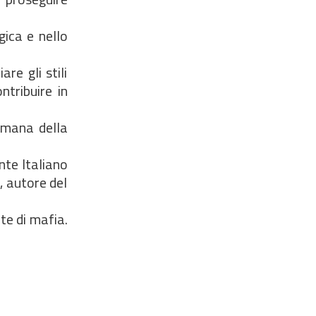
gica e nello
re gli stili
ntribuire in
timana della
nte Italiano
, autore del
te di mafia.