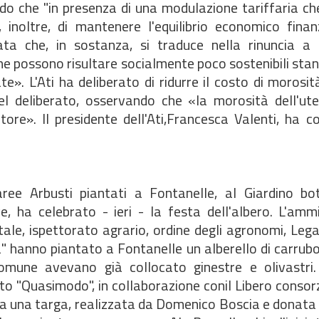
ndo che "in presenza di una modulazione tariffaria ch
, inoltre, di mantenere l'equilibrio economico finan
ata che, in sostanza, si traduce nella rinuncia a 
che possono risultare socialmente poco sostenibili sta
e». L'Ati ha deliberato di ridurre il costo di morosità
 del deliberato, osservando che «la morosità dell'ut
atore». Il presidente dell'Ati,Francesca Valenti, ha
aree Arbusti piantati a Fontanelle, al Giardino bo
ve, ha celebrato - ieri - la festa dell'albero. L'amm
ale, ispettorato agrario, ordine degli agronomi, Leg
ia" hanno piantato a Fontanelle un alberello di carrubo
l Comune avevano già collocato ginestre e olivastri.
to "Quasimodo", in collaborazione conil Libero consorz
ta una targa, realizzata da Domenico Boscia e donata