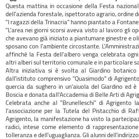
Questa mattina in occasione della Festa nazionale
dell'azienda forestale, ispettorato agrario, ordine 
"I ragazzi della Trinacria" hanno piantato a Fontanel
"L'area nei giorni scorsi aveva visto al lavoro gli o
che avevano già iniziato a piantumare ginestre e oli
sposano con l'ambiente circostante. L'Amministraz
affinchè la Festa dell'albero venga celebrata ogn
altri alberi sul territorio comunale e in particolare
Altra iniziativa si è svolta al Giardino botanico
dall'istituto comprensivo "Quasimodo" di Agrigento,
quercia da sughero in un'aiuola del Giardino ed 
Boscia e donata dall'Accademia di Belle Arti di Agrig
Celebrata anche al "Brunelleschi" di Agrigento la
l'associazione per la Tutela del Pistacchio di Raf
Agrigento, la manifestazione ha visto la partecipazi
radici, intese come elemento di rappresentazione s
tolleranza e dell'uguaglianza. Gli alunni dell'indiri