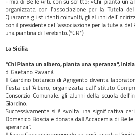
- mia di Belle Arti, con su scritto: «Chi pianta un a
organizzata con l'associazione per la Tutela del 
Quaranta gli studenti coinvolti, gli alunni dell'indi
con il presidente dell'associazione per la tutela de
una piantina di Terebinto.(*CR*)
La Sicilia
"Chi Pianta un albero, pianta una speranza", inizi
di Gaetano Ravanà
Il Giardino botanico di Agrigento diventa laboratori
Festa dell'Albero, organizzata dall'Istituto Comp
Consorzio Comunale, gli alunni della scuola dell'
Giardino.
Successivamente si è svolta una significativa cer
Domenico Boscia e donata dall'Accademia di Belle Ar
speranza".
Il libero Consorzio comunale ha, così, accolto l'inv