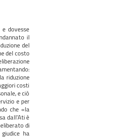
a e dovesse
ndannato il
iduzione del
ne del costo
liberazione
lamentando:
 la riduzione
ggiori costi
onale, e ciò
rvizio e per
ando che «la
a dall'Ati è
eliberato di
l giudice ha