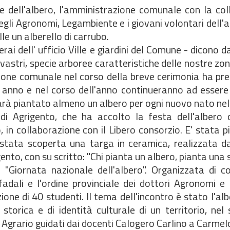
 dell'albero, l'amministrazione comunale con la col
degli Agronomi, Legambiente e i giovani volontari dell'
le un alberello di carrubo.
perai dell' ufficio Ville e giardini del Comune - dicono 
vastri, specie arboree caratteristiche delle nostre zon
ione comunale nel corso della breve cerimonia ha pr
i anno e nel corso dell'anno continueranno ad essere
 sarà piantato almeno un albero per ogni nuovo nato nell
 di Agrigento, che ha accolto la festa dell'albero 
 in collaborazione con il Libero consorzio. E' stata 
è stata scoperta una targa in ceramica, realizzata 
ento, con su scritto: "Chi pianta un albero, pianta una 
 "Giornata nazionale dell'albero". Organizzata di c
fadali e l'ordine provinciale dei dottori Agronomi e 
one di 40 studenti. Il tema dell'incontro è stato l'alb
torica e di identità culturale di un territorio, nel
zzo Agrario guidati dai docenti Calogero Carlino a Carme