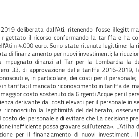
019 deliberata dall'Ati, ritenendo fosse illegittim
rigettato il ricorso confermando la tariffa e ha co
ll'Atiin 4.000 euro. Sono state ritenute legittime: la r
ota di finanziamento per nuovi investimenti; la riduzio
ha impugnato dinanzi al Tar per la Lombardia la de
umero 33, di approvazione delle tariffe 2016-2019, 
conosciuti e, in particolare, dei costi per il personale;
in tariffa; il mancato riconoscimento in tariffa dei ma
il maggior costo sostenuto da Girgenti Acque per il pers
enza derivante dai costi elevati per il personale in se
a riconosciuto la legittimità del deliberato, osserv
il costo del personale e di evitare che La decisione pres
ne inefficiente possa gravare sull'utenza». L'Ati ha d
azione per il finanziamento di nuovi investimenti. I