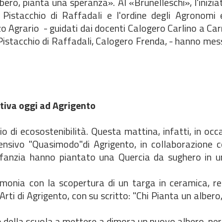
lbero, pianta una speranza». Al «Brunelleschi», l'inizia
Pistacchio di Raffadali e l'ordine degli Agronomi e
rizzo Agrario - guidati dai docenti Calogero Carlino a C
l Pistacchio di Raffadali, Calogero Frenda, - hanno me
ativa oggi ad Agrigento
o di ecosostenibilità. Questa mattina, infatti, in occ
rensivo "Quasimodo"di Agrigento, in collaborazione c
infanzia hanno piantato una Quercia da sughero in un
imonia con la scopertura di un targa in ceramica, re
ti di Agrigento, con su scritto: "Chi Pianta un albero
ito della scuola a mettere a dimora un nuovo albero, pe