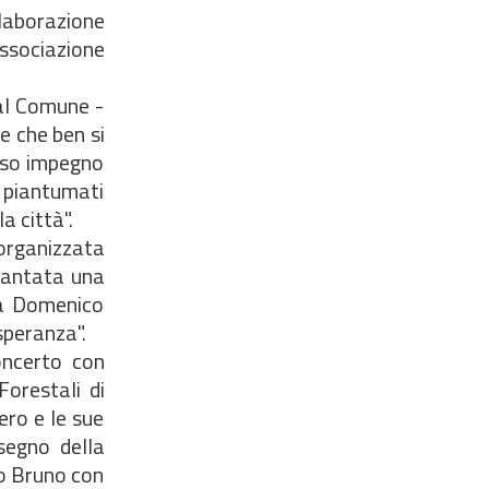
laborazione
associazione
dal Comune -
e che ben si
eso impegno
 piantumati
a città".
organizzata
piantata una
da Domenico
speranza".
oncerto con
Forestali di
ero e le sue
 segno della
lo Bruno con