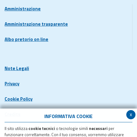
Amministrazione
Amministrazione trasparente
Albo pretorio on line
Note Legali
Privacy
Cookie Policy
x
Credits
INFORMATIVA COOKIE
Il sito utilizza
cookie tecnici
o tecnologie simili
necessari
per
Dichiarazione di accessibilita'
funzionare correttamente. Con il tuo consenso, vorremmo utilizzare