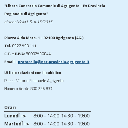
"Libero Consorzio Comunale di Agrigento - Ex Provincia
Regionale di Agrigento"
ai sensi della L.R. n.15/2015
Piazza Aldo Moro, 1 - 92100 Agrigento (AG.)
Tel.
0922 593 111
C.F.
e
P.IVA:
80002590844
Email -
protocollo@pec.provincia.agrigento.it
Ufficio relazioni con il pubblico
Piazza Vittorio Emanuele Agrigento
Numero Verde 800 236 837
Orari
LunedÌ ->
8:00 - 14:00
14:30 - 19:00
MartedÌ ->
8:00 - 14:00
14:30 - 19:00