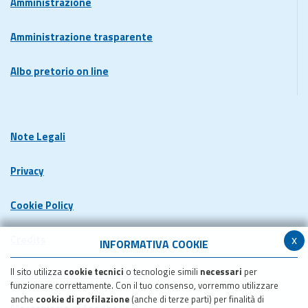
Amministrazione
Amministrazione trasparente
Albo pretorio on line
Note Legali
Privacy
Cookie Policy
x
Credits
INFORMATIVA COOKIE
Il sito utilizza
cookie tecnici
o tecnologie simili
necessari
per
Dichiarazione di accessibilita'
funzionare correttamente. Con il tuo consenso, vorremmo utilizzare
anche
cookie di profilazione
(anche di terze parti) per finalità di