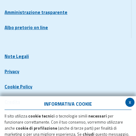
Amministrazione trasparente
Albo pretorio on line
Note Legali
Privacy
Cookie Policy
x
Credits
INFORMATIVA COOKIE
Il sito utilizza
cookie tecnici
o tecnologie simili
necessari
per
Dichiarazione di accessibilita'
funzionare correttamente. Con il tuo consenso, vorremmo utilizzare
anche
cookie di profilazione
(anche di terze parti) per finalità di
Meccanismo di feedback
marketing o per una migliore esperienza. Se
chiudi
questo messaggio,