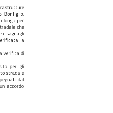
frastrutture
 Bonfiglio,
alluogo per
stradale che
 disagi agli
erificata la
a verifica di
ito per gli
nto stradale
mpegnati dal
 un accordo