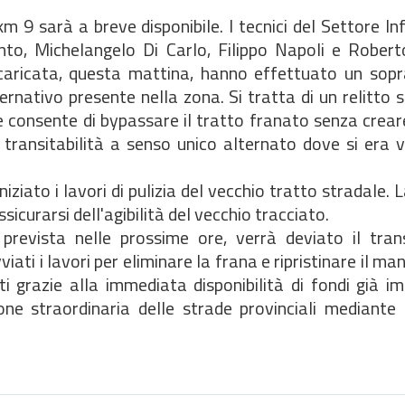
km 9 sarà a breve disponibile. I tecnici del Settore In
to, Michelangelo Di Carlo, Filippo Napoli e Roberto
ncaricata, questa mattina, hanno effettuato un sopr
ternativo presente nella zona. Si tratta di un relitto 
e consente di bypassare il tratto franato senza creare
transitabilità a senso unico alternato dove si era v
iziato i lavori di pulizia del vecchio tratto stradale. L
sicurarsi dell'agibilità del vecchio tracciato.
revista nelle prossime ore, verrà deviato il trans
iati i lavori per eliminare la frana e ripristinare il ma
ti grazie alla immediata disponibilità di fondi già i
one straordinaria delle strade provinciali mediante