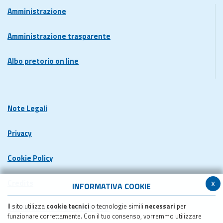
Amministrazione
Amministrazione trasparente
Albo pretorio on line
Note Legali
Privacy
Cookie Policy
x
Credits
INFORMATIVA COOKIE
Il sito utilizza
cookie tecnici
o tecnologie simili
necessari
per
Dichiarazione di accessibilita'
funzionare correttamente. Con il tuo consenso, vorremmo utilizzare