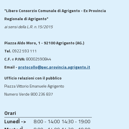
"Libero Consorzio Comunale di Agrigento - Ex Provincia
Regionale di Agrigento"
ai sensi della L.R. n.15/2015
Piazza Aldo Moro, 1 - 92100 Agrigento (AG.)
Tel.
0922 593 111
C.F.
e
P.IVA:
80002590844
Email -
protocollo@pec.provincia.agrigento.it
Ufficio relazioni con il pubblico
Piazza Vittorio Emanuele Agrigento
Numero Verde 800 236 837
Orari
LunedÌ ->
8:00 - 14:00
14:30 - 19:00