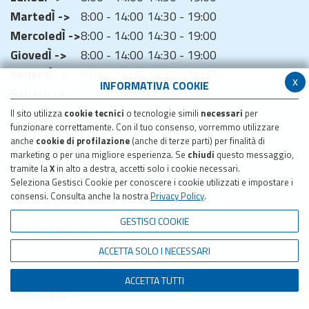
MartedÌ ->
8:00 - 14:00
14:30 - 19:00
MercoledÌ ->
8:00 - 14:00
14:30 - 19:00
GiovedÌ ->
8:00 - 14:00
14:30 - 19:00
VenerdÌ ->
8:00 - 14:00
14:30 - 19:00
x
INFORMATIVA COOKIE
Sabato ->
8:00 - 13:00
Domenica ->
Chiuso
Il sito utilizza
cookie tecnici
o tecnologie simili
necessari
per
funzionare correttamente. Con il tuo consenso, vorremmo utilizzare
anche
cookie di profilazione
(anche di terze parti) per finalità di
marketing o per una migliore esperienza. Se
chiudi
questo messaggio,
Amministrazione
tramite la
X
in alto a destra, accetti solo i cookie necessari.
Seleziona Gestisci Cookie per conoscere i cookie utilizzati e impostare i
Amministrazione trasparente
consensi. Consulta anche la nostra
Privacy Policy
.
GESTISCI COOKIE
Albo pretorio on line
ACCETTA SOLO I NECESSARI
ACCETTA TUTTI
Note Legali