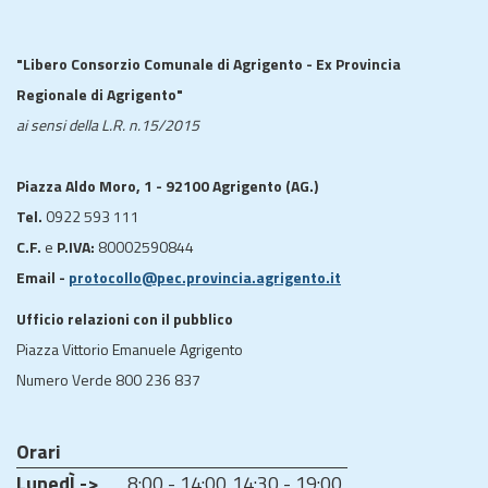
"Libero Consorzio Comunale di Agrigento - Ex Provincia
Regionale di Agrigento"
ai sensi della L.R. n.15/2015
Piazza Aldo Moro, 1 - 92100 Agrigento (AG.)
Tel.
0922 593 111
C.F.
e
P.IVA:
80002590844
Email -
protocollo@pec.provincia.agrigento.it
Ufficio relazioni con il pubblico
Piazza Vittorio Emanuele Agrigento
Numero Verde 800 236 837
Orari
LunedÌ ->
8:00 - 14:00
14:30 - 19:00