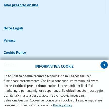
Albo pretorio on line
Note Legali
Privacy
Cookie Policy
x
Credits
INFORMATIVA COOKIE
Il sito utilizza
cookie tecnici
o tecnologie simili
necessari
per
Dichiarazione di accessibilita'
funzionare correttamente. Con il tuo consenso, vorremmo utilizzare
anche
cookie di profilazione
(anche di terze parti) per finalità di
Meccanismo di feedback
marketing o per una migliore esperienza. Se
chiudi
questo messaggio,
tramite la
X
in alto a destra, accetti solo i cookie necessari.
Seleziona Gestisci Cookie per conoscere i cookie utilizzati e impostare i
Pubblicazione obiettivi di accessibilita'
consensi. Consulta anche la nostra
Privacy Policy
.