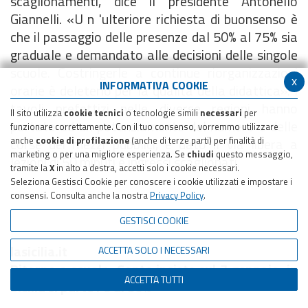
scaglionamenti, dice il presidente Antonello
Giannelli. «U n 'ulteriore richiesta di buonsenso è
che il passaggio delle presenze dal 50% al 75% sia
graduale e demandato alle decisioni delle singole
scuole. Costringerle a continue riorganizzazioni
x
INFORMATIVA COOKIE
orarie è deleterio per la qualità della didattica». I
tavoli prefettizi nelle diverse regioni hanno
Il sito utilizza
cookie tecnici
o tecnologie simili
necessari
per
portato ad un potenziamento del numero e delle
funzionare correttamente. Con il tuo consenso, vorremmo utilizzare
anche
corse dei mezzi pubblici, e dato il via libera a
cookie di profilazione
(anche di terze parti) per finalità di
marketing o per una migliore esperienza. Se
chiudi
questo messaggio,
lezioni di 50 minuti e ingressi scaglionati.
tramite la
X
in alto a destra, accetti solo i cookie necessari.
Seleziona Gestisci Cookie per conoscere i cookie utilizzati e impostare i
consensi. Consulta anche la nostra
Privacy Policy
.
GESTISCI COOKIE
lasicilia.it
ACCETTA SOLO I NECESSARI
Ritorno a scuola, Conte insiste sul 7 gennaio: in
ACCETTA TUTTI
Sicilia si parte l'8 al 50%