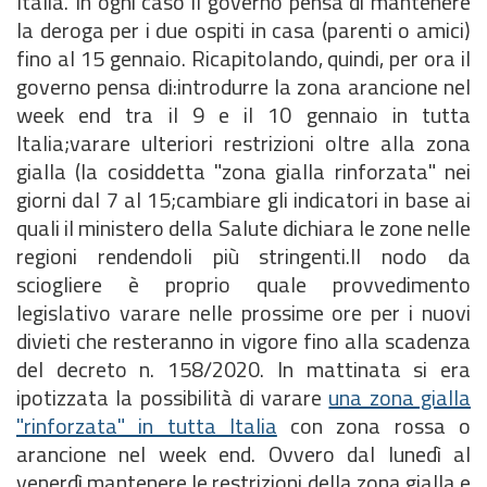
Italia. In ogni caso il governo pensa di mantenere
la deroga per i due ospiti in casa (parenti o amici)
fino al 15 gennaio. Ricapitolando, quindi, per ora il
governo pensa di:introdurre la zona arancione nel
week end tra il 9 e il 10 gennaio in tutta
Italia;varare ulteriori restrizioni oltre alla zona
gialla (la cosiddetta "zona gialla rinforzata" nei
giorni dal 7 al 15;cambiare gli indicatori in base ai
quali il ministero della Salute dichiara le zone nelle
regioni rendendoli più stringenti.Il nodo da
sciogliere è proprio quale provvedimento
legislativo varare nelle prossime ore per i nuovi
divieti che resteranno in vigore fino alla scadenza
del decreto n. 158/2020. In mattinata si era
ipotizzata la possibilità di varare
una zona gialla
"rinforzata" in tutta Italia
con zona rossa o
arancione nel week end. Ovvero dal lunedì al
venerdì mantenere le restrizioni della zona gialla e