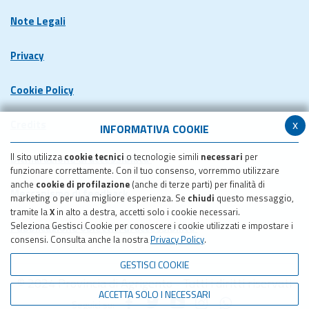
Note Legali
Privacy
Cookie Policy
x
Credits
INFORMATIVA COOKIE
Il sito utilizza
cookie tecnici
o tecnologie simili
necessari
per
Dichiarazione di accessibilita'
funzionare correttamente. Con il tuo consenso, vorremmo utilizzare
anche
cookie di profilazione
(anche di terze parti) per finalità di
Meccanismo di feedback
marketing o per una migliore esperienza. Se
chiudi
questo messaggio,
tramite la
X
in alto a destra, accetti solo i cookie necessari.
Seleziona Gestisci Cookie per conoscere i cookie utilizzati e impostare i
Pubblicazione obiettivi di accessibilita'
consensi. Consulta anche la nostra
Privacy Policy
.
GESTISCI COOKIE
© 2024 Provincia di Agrigento - Tutti i diritti riservati
ACCETTA SOLO I NECESSARI
Seguici su: