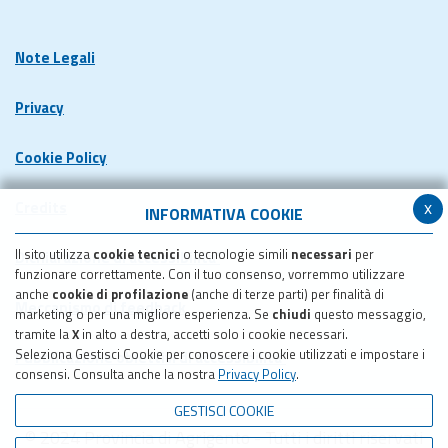
Note Legali
Privacy
Cookie Policy
x
Credits
INFORMATIVA COOKIE
Il sito utilizza
cookie tecnici
o tecnologie simili
necessari
per
Dichiarazione di accessibilita'
funzionare correttamente. Con il tuo consenso, vorremmo utilizzare
anche
cookie di profilazione
(anche di terze parti) per finalità di
Meccanismo di feedback
marketing o per una migliore esperienza. Se
chiudi
questo messaggio,
tramite la
X
in alto a destra, accetti solo i cookie necessari.
Seleziona Gestisci Cookie per conoscere i cookie utilizzati e impostare i
Pubblicazione obiettivi di accessibilita'
consensi. Consulta anche la nostra
Privacy Policy
.
GESTISCI COOKIE
© 2024 Provincia di Agrigento - Tutti i diritti riservati