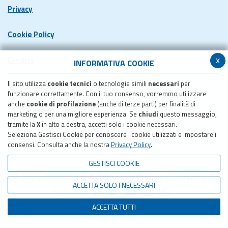
Privacy
Cookie Policy
x
Credits
INFORMATIVA COOKIE
Il sito utilizza
cookie tecnici
o tecnologie simili
necessari
per
Dichiarazione di accessibilita'
funzionare correttamente. Con il tuo consenso, vorremmo utilizzare
anche
cookie di profilazione
(anche di terze parti) per finalità di
Meccanismo di feedback
marketing o per una migliore esperienza. Se
chiudi
questo messaggio,
tramite la
X
in alto a destra, accetti solo i cookie necessari.
Seleziona Gestisci Cookie per conoscere i cookie utilizzati e impostare i
Pubblicazione obiettivi di accessibilita'
consensi. Consulta anche la nostra
Privacy Policy
.
GESTISCI COOKIE
© 2024 Provincia di Agrigento - Tutti i diritti riservati
ACCETTA SOLO I NECESSARI
Seguici su:
ACCETTA TUTTI