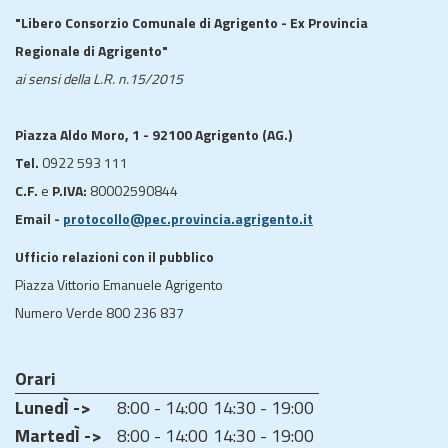
"Libero Consorzio Comunale di Agrigento - Ex Provincia
Regionale di Agrigento"
ai sensi della L.R. n.15/2015
Piazza Aldo Moro, 1 - 92100 Agrigento (AG.)
Tel.
0922 593 111
C.F.
e
P.IVA:
80002590844
Email -
protocollo@pec.provincia.agrigento.it
Ufficio relazioni con il pubblico
Piazza Vittorio Emanuele Agrigento
Numero Verde 800 236 837
Orari
LunedÌ ->
8:00 - 14:00
14:30 - 19:00
MartedÌ ->
8:00 - 14:00
14:30 - 19:00