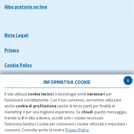
Albo pretorio on line
Note Legali
Privacy
Cookie Policy
x
Credits
INFORMATIVA COOKIE
Il sito utilizza
cookie tecnici
o tecnologie simili
necessari
per
Dichiarazione di accessibilita'
funzionare correttamente. Con il tuo consenso, vorremmo utilizzare
anche
cookie di profilazione
(anche di terze parti) per finalità di
Meccanismo di feedback
marketing o per una migliore esperienza. Se
chiudi
questo messaggio,
tramite la
X
in alto a destra, accetti solo i cookie necessari.
Seleziona Gestisci Cookie per conoscere i cookie utilizzati e impostare i
Pubblicazione obiettivi di accessibilita'
consensi. Consulta anche la nostra
Privacy Policy
.