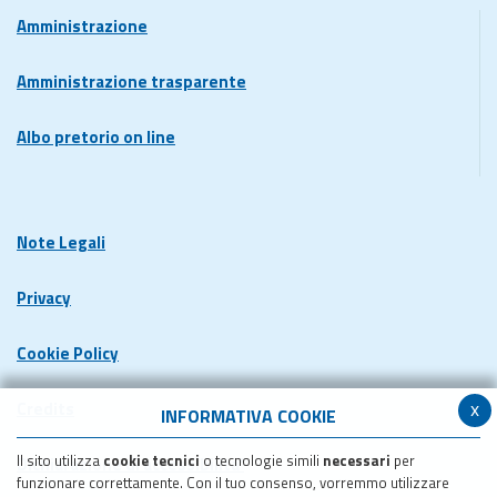
Amministrazione
Amministrazione trasparente
Albo pretorio on line
Note Legali
Privacy
Cookie Policy
x
Credits
INFORMATIVA COOKIE
Il sito utilizza
cookie tecnici
o tecnologie simili
necessari
per
Dichiarazione di accessibilita'
funzionare correttamente. Con il tuo consenso, vorremmo utilizzare