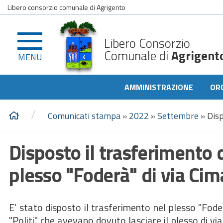
Libero consorzio comunale di Agrigento
Libero Consorzio
Comunale di
Agrigent
MENU
AMMINISTRAZIONE
OR
/
Comunicati stampa
»
2022
»
Settembre
»
Disp
Disposto il trasferimento de
plesso "Foderà" di via Cim
E' stato disposto il trasferimento nel plesso "Foderà
"Politi" che avevano dovuto lasciare il plesso di via