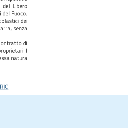
 del Libero
i del Fuoco.
olastici dei
marra, senza
 contratto di
roprietari. I
tessa natura
RIO