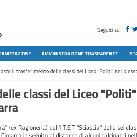
Seguici su:
o
GANIZZAZIONE
AMMINISTRAZIONE TRASPARENTE
IST
osto il trasferimento delle classi del Liceo "Politi" nel ples
lle classi del Liceo "Politi"
arra
" (ex Ragioneria) dell'I.T.E.T "Sciascia" delle sei clas
 Cimarra in seguito al distacco di alcuni calcinacci nell