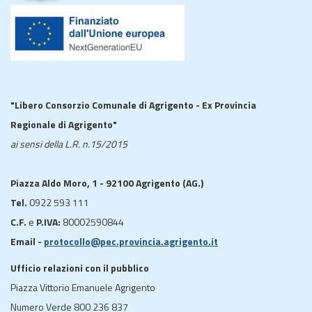
"Libero Consorzio Comunale di Agrigento - Ex Provincia
Regionale di Agrigento"
ai sensi della L.R. n.15/2015
Piazza Aldo Moro, 1 - 92100 Agrigento (AG.)
Tel.
0922 593 111
C.F.
e
P.IVA:
80002590844
Email -
protocollo@pec.provincia.agrigento.it
Ufficio relazioni con il pubblico
Piazza Vittorio Emanuele Agrigento
Numero Verde 800 236 837