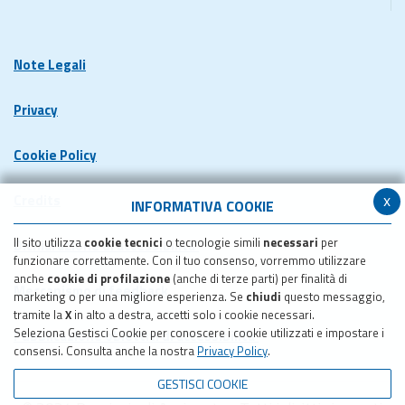
Note Legali
Privacy
Cookie Policy
x
Credits
INFORMATIVA COOKIE
Il sito utilizza
cookie tecnici
o tecnologie simili
necessari
per
Dichiarazione di accessibilita'
funzionare correttamente. Con il tuo consenso, vorremmo utilizzare
anche
cookie di profilazione
(anche di terze parti) per finalità di
Meccanismo di feedback
marketing o per una migliore esperienza. Se
chiudi
questo messaggio,
tramite la
X
in alto a destra, accetti solo i cookie necessari.
Seleziona Gestisci Cookie per conoscere i cookie utilizzati e impostare i
Pubblicazione obiettivi di accessibilita'
consensi. Consulta anche la nostra
Privacy Policy
.
GESTISCI COOKIE