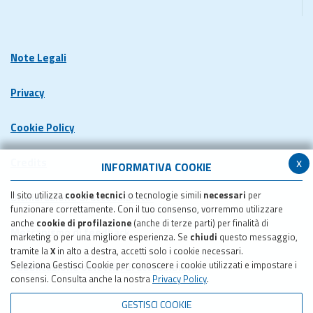
Note Legali
Privacy
Cookie Policy
x
Credits
INFORMATIVA COOKIE
Il sito utilizza
cookie tecnici
o tecnologie simili
necessari
per
Dichiarazione di accessibilita'
funzionare correttamente. Con il tuo consenso, vorremmo utilizzare
anche
cookie di profilazione
(anche di terze parti) per finalità di
Meccanismo di feedback
marketing o per una migliore esperienza. Se
chiudi
questo messaggio,
tramite la
X
in alto a destra, accetti solo i cookie necessari.
Seleziona Gestisci Cookie per conoscere i cookie utilizzati e impostare i
Pubblicazione obiettivi di accessibilita'
consensi. Consulta anche la nostra
Privacy Policy
.
GESTISCI COOKIE