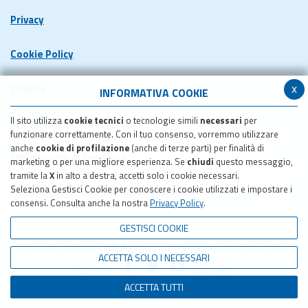
Privacy
Cookie Policy
x
Credits
INFORMATIVA COOKIE
Il sito utilizza
cookie tecnici
o tecnologie simili
necessari
per
Dichiarazione di accessibilita'
funzionare correttamente. Con il tuo consenso, vorremmo utilizzare
anche
cookie di profilazione
(anche di terze parti) per finalità di
Meccanismo di feedback
marketing o per una migliore esperienza. Se
chiudi
questo messaggio,
tramite la
X
in alto a destra, accetti solo i cookie necessari.
Seleziona Gestisci Cookie per conoscere i cookie utilizzati e impostare i
Pubblicazione obiettivi di accessibilita'
consensi. Consulta anche la nostra
Privacy Policy
.
GESTISCI COOKIE
© 2024 Provincia di Agrigento - Tutti i diritti riservati
ACCETTA SOLO I NECESSARI
Seguici su:
ACCETTA TUTTI