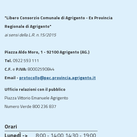
"Libero Consorzio Comunale di Agrigento - Ex Provincia
Regionale di Agrigento"
ai sensi della L.R. n.15/2015
Piazza Aldo Moro, 1 - 92100 Agrigento (AG.)
Tel.
0922 593 111
C.F.
e
P.IVA:
80002590844
Email -
protocollo@pec.provincia.agrigento.it
Ufficio relazioni con il pubblico
Piazza Vittorio Emanuele Agrigento
Numero Verde 800 236 837
Orari
LunedÌ ->
8:00 - 14:00
14:30 - 19:00