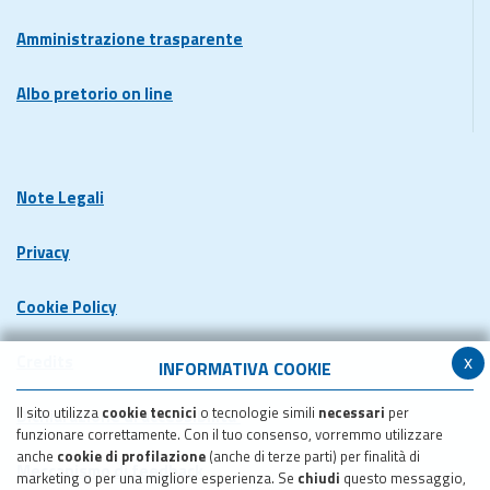
Amministrazione trasparente
Albo pretorio on line
Note Legali
Privacy
Cookie Policy
x
Credits
INFORMATIVA COOKIE
Il sito utilizza
cookie tecnici
o tecnologie simili
necessari
per
Dichiarazione di accessibilita'
funzionare correttamente. Con il tuo consenso, vorremmo utilizzare
anche
cookie di profilazione
(anche di terze parti) per finalità di
Meccanismo di feedback
marketing o per una migliore esperienza. Se
chiudi
questo messaggio,