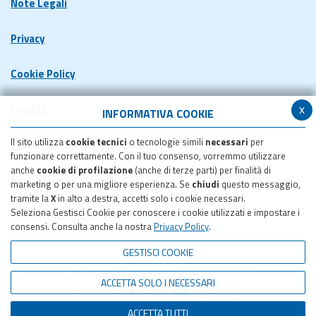
Note Legali
Privacy
Cookie Policy
x
Credits
INFORMATIVA COOKIE
Il sito utilizza
cookie tecnici
o tecnologie simili
necessari
per
Dichiarazione di accessibilita'
funzionare correttamente. Con il tuo consenso, vorremmo utilizzare
anche
cookie di profilazione
(anche di terze parti) per finalità di
Meccanismo di feedback
marketing o per una migliore esperienza. Se
chiudi
questo messaggio,
tramite la
X
in alto a destra, accetti solo i cookie necessari.
Seleziona Gestisci Cookie per conoscere i cookie utilizzati e impostare i
Pubblicazione obiettivi di accessibilita'
consensi. Consulta anche la nostra
Privacy Policy
.
GESTISCI COOKIE
© 2024 Provincia di Agrigento - Tutti i diritti riservati
ACCETTA SOLO I NECESSARI
Seguici su:
ACCETTA TUTTI