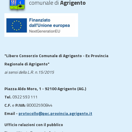
comunale di
Agrigento
"Libero Consorzio Comunale di Agrigento - Ex Provincia
Regionale di Agrigento"
ai sensi della L.R. n.15/2015
Piazza Aldo Moro, 1 - 92100 Agrigento (AG.)
Tel.
0922 593 111
C.F.
e
P.IVA:
80002590844
Email -
protocollo@pec.provincia.agrigento.it
Ufficio relazioni con il pubblico