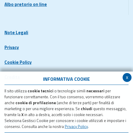
Albo pretorio on line
Note Legali
Privacy
Cookie Policy
x
Credits
INFORMATIVA COOKIE
Il sito utilizza
cookie tecnici
o tecnologie simili
necessari
per
Dichiarazione di accessibilita'
funzionare correttamente. Con il tuo consenso, vorremmo utilizzare
anche
cookie di profilazione
(anche di terze parti) per finalità di
Meccanismo di feedback
marketing o per una migliore esperienza. Se
chiudi
questo messaggio,
tramite la
X
in alto a destra, accetti solo i cookie necessari.
Seleziona Gestisci Cookie per conoscere i cookie utilizzati e impostare i
Pubblicazione obiettivi di accessibilita'
consensi. Consulta anche la nostra
Privacy Policy
.