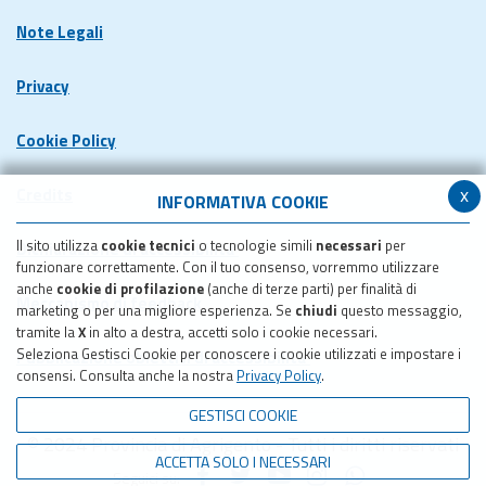
Note Legali
Privacy
Cookie Policy
x
Credits
INFORMATIVA COOKIE
Il sito utilizza
cookie tecnici
o tecnologie simili
necessari
per
Dichiarazione di accessibilita'
funzionare correttamente. Con il tuo consenso, vorremmo utilizzare
anche
cookie di profilazione
(anche di terze parti) per finalità di
Meccanismo di feedback
marketing o per una migliore esperienza. Se
chiudi
questo messaggio,
tramite la
X
in alto a destra, accetti solo i cookie necessari.
Seleziona Gestisci Cookie per conoscere i cookie utilizzati e impostare i
Pubblicazione obiettivi di accessibilita'
consensi. Consulta anche la nostra
Privacy Policy
.
GESTISCI COOKIE
© 2024 Provincia di Agrigento - Tutti i diritti riservati
ACCETTA SOLO I NECESSARI
Seguici su: