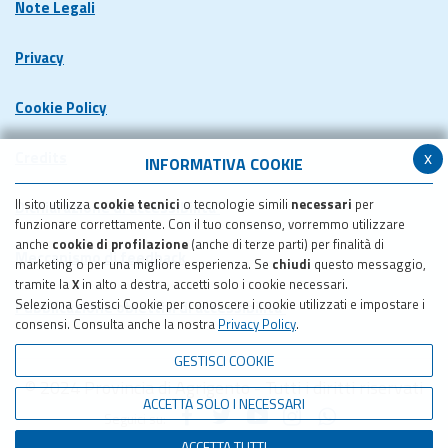
Note Legali
Privacy
Cookie Policy
x
Credits
INFORMATIVA COOKIE
Il sito utilizza
cookie tecnici
o tecnologie simili
necessari
per
Dichiarazione di accessibilita'
funzionare correttamente. Con il tuo consenso, vorremmo utilizzare
anche
cookie di profilazione
(anche di terze parti) per finalità di
Meccanismo di feedback
marketing o per una migliore esperienza. Se
chiudi
questo messaggio,
tramite la
X
in alto a destra, accetti solo i cookie necessari.
Seleziona Gestisci Cookie per conoscere i cookie utilizzati e impostare i
Pubblicazione obiettivi di accessibilita'
consensi. Consulta anche la nostra
Privacy Policy
.
GESTISCI COOKIE
© 2024 Provincia di Agrigento - Tutti i diritti riservati
ACCETTA SOLO I NECESSARI
Seguici su:
ACCETTA TUTTI