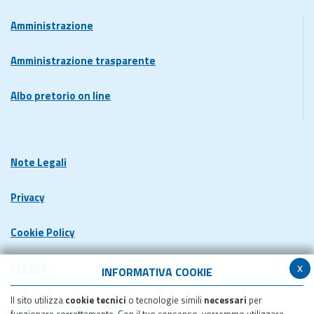
Amministrazione
Amministrazione trasparente
Albo pretorio on line
Note Legali
Privacy
Cookie Policy
x
Credits
INFORMATIVA COOKIE
Il sito utilizza
cookie tecnici
o tecnologie simili
necessari
per
Dichiarazione di accessibilita'