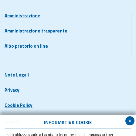
Amministrazione
Amministrazione trasparente
Albo pretorio on line
Note Legali
Privacy
Cookie Policy
x
Credits
INFORMATIVA COOKIE
Il sito utilizza
cookie tecnici
o tecnologie simili
necessari
per
Dichiarazione di accessibilita'