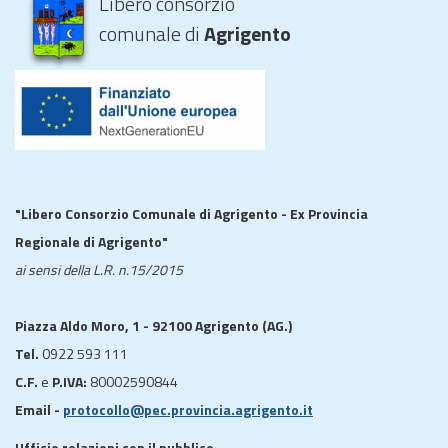
Libero consorzio
comunale di
Agrigento
"Libero Consorzio Comunale di Agrigento - Ex Provincia
Regionale di Agrigento"
ai sensi della L.R. n.15/2015
Piazza Aldo Moro, 1 - 92100 Agrigento (AG.)
Tel.
0922 593 111
C.F.
e
P.IVA:
80002590844
Email -
protocollo@pec.provincia.agrigento.it
Ufficio relazioni con il pubblico