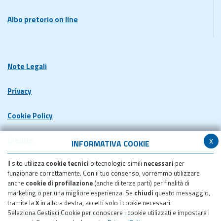
Albo pretorio on line
Note Legali
Privacy
Cookie Policy
x
Credits
INFORMATIVA COOKIE
Il sito utilizza
cookie tecnici
o tecnologie simili
necessari
per
Dichiarazione di accessibilita'
funzionare correttamente. Con il tuo consenso, vorremmo utilizzare
anche
cookie di profilazione
(anche di terze parti) per finalità di
Meccanismo di feedback
marketing o per una migliore esperienza. Se
chiudi
questo messaggio,
tramite la
X
in alto a destra, accetti solo i cookie necessari.
Seleziona Gestisci Cookie per conoscere i cookie utilizzati e impostare i
Pubblicazione obiettivi di accessibilita'