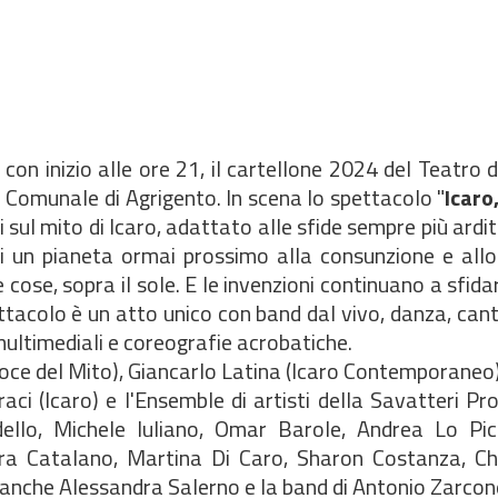
nizio alle ore 21, il cartellone 2024 del Teatro de
 Comunale di Agrigento. In scena lo spettacolo "
Icaro
 sul mito di Icaro, adattato alle sfide sempre più ardi
i un pianeta ormai prossimo alla consunzione e allo
cose, sopra il sole. E le invenzioni continuano a sfida
pettacolo è un atto unico con band dal vivo, danza, ca
e multimediali e coreografie acrobatiche.
voce del Mito), Giancarlo Latina (Icaro Contemporaneo
aci (Icaro) e l'Ensemble di artisti della Savatteri Pr
ello, Michele Iuliano, Omar Barole, Andrea Lo Picc
ora Catalano, Martina Di Caro, Sharon Costanza, Ch
o anche Alessandra Salerno e la band di Antonio Zarcone