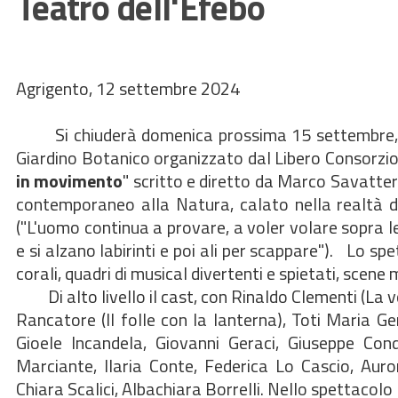
Teatro dell'Efebo
Agrigento, 12 settembre 2024
Si chiuderà domenica prossima 15 settembre, con i
Giardino Botanico organizzato dal Libero Consorzio
in movimento
" scritto e diretto da Marco Savatteri
contemporaneo alla Natura, calato nella realtà d
("L'uomo continua a provare, a voler volare sopra le 
e si alzano labirinti e poi ali per scappare"). Lo s
corali, quadri di musical divertenti e spietati, scen
Di alto livello il cast, con Rinaldo Clementi (La 
Rancatore (Il folle con la lanterna), Toti Maria Ger
Gioele Incandela, Giovanni Geraci, Giuseppe Cond
Marciante, Ilaria Conte, Federica Lo Cascio, Aur
Chiara Scalici, Albachiara Borrelli. Nello spettacol