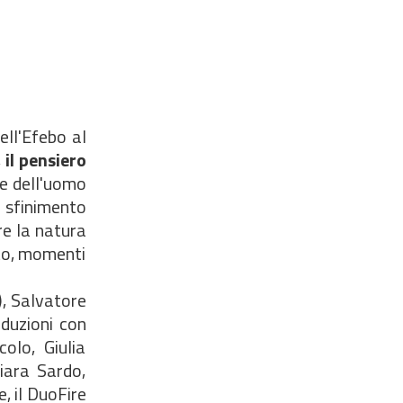
ll'Efebo al
, il pensiero
te dell'uomo
 sfinimento
re la natura
nto, momenti
), Salvatore
oduzioni con
olo, Giulia
iara Sardo,
, il DuoFire