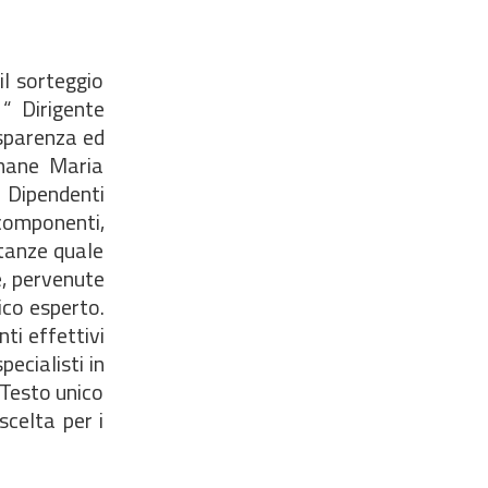
il sorteggio
“ Dirigente
asparenza ed
Umane Maria
 Dipendenti
componenti,
tanze quale
e, pervenute
ico esperto.
ti effettivi
ecialisti in
 Testo unico
scelta per i