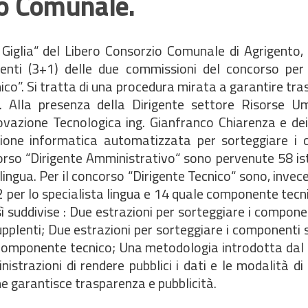
io Comunale.
 Giglia“ del Libero Consorzio Comunale di Agrigento, 
enti (3+1) delle due commissioni del concorso per 
ico”. Si tratta di una procedura mirata a garantire tr
e. Alla presenza della Dirigente settore Risorse 
vazione Tecnologica ing. Gianfranco Chiarenza e dei
ione informatica automatizzata per sorteggiare i 
orso “Dirigente Amministrativo“ sono pervenute 58 is
ingua. Per il concorso “Dirigente Tecnico“ sono, invec
per lo specialista lingua e 14 quale componente tecn
ì suddivise : Due estrazioni per sorteggiare i componen
pplenti; Due estrazioni per sorteggiare i componenti sp
l componente tecnico; Una metodologia introdotta dal
trazioni di rendere pubblici i dati e le modalità di 
e garantisce trasparenza e pubblicità.