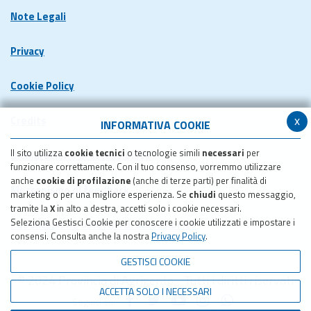
Note Legali
Privacy
Cookie Policy
x
Credits
INFORMATIVA COOKIE
Il sito utilizza
cookie tecnici
o tecnologie simili
necessari
per
Dichiarazione di accessibilita'
funzionare correttamente. Con il tuo consenso, vorremmo utilizzare
anche
cookie di profilazione
(anche di terze parti) per finalità di
Meccanismo di feedback
marketing o per una migliore esperienza. Se
chiudi
questo messaggio,
tramite la
X
in alto a destra, accetti solo i cookie necessari.
Seleziona Gestisci Cookie per conoscere i cookie utilizzati e impostare i
Pubblicazione obiettivi di accessibilita'
consensi. Consulta anche la nostra
Privacy Policy
.
GESTISCI COOKIE
© 2024 Provincia di Agrigento - Tutti i diritti riservati
ACCETTA SOLO I NECESSARI
Seguici su: