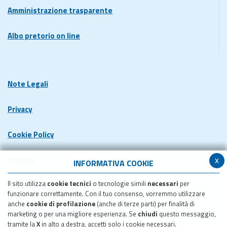
Amministrazione trasparente
Albo pretorio on line
Note Legali
Privacy
Cookie Policy
x
Credits
INFORMATIVA COOKIE
Il sito utilizza
cookie tecnici
o tecnologie simili
necessari
per
Dichiarazione di accessibilita'
funzionare correttamente. Con il tuo consenso, vorremmo utilizzare
anche
cookie di profilazione
(anche di terze parti) per finalità di
Meccanismo di feedback
marketing o per una migliore esperienza. Se
chiudi
questo messaggio,
tramite la
X
in alto a destra, accetti solo i cookie necessari.