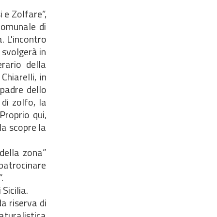
 e Zolfare”,
Comunale di
. L'incontro
 svolgerà in
rario della
iarelli, in
 padre dello
di zolfo, la
Proprio qui,
la scopre la
della zona”
 patrocinare
.
Sicilia.
a riserva di
aturalistica