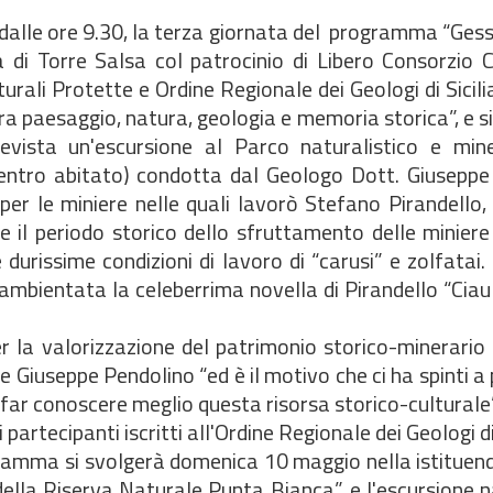
alle ore 9.30, la terza giornata del programma “Gessi
di Torre Salsa col patrocinio di Libero Consorzio 
rali Protette e Ordine Regionale dei Geologi di Sicilia
a paesaggio, natura, geologia e memoria storica”, e si
revista un'escursione al Parco naturalistico e mine
tro abitato) condotta dal Geologo Dott. Giuseppe Ch
er le miniere nelle quali lavorò Stefano Pirandello,
 e il periodo storico dello sfruttamento delle miniere 
durissime condizioni di lavoro di “carusi” e zolfatai. 
 ambientata la celeberrima novella di Pirandello “Ciau
la valorizzazione del patrimonio storico-minerario 
 Giuseppe Pendolino “ed è il motivo che ci ha spinti a
r far conoscere meglio questa risorsa storico-culturale”
rtecipanti iscritti all'Ordine Regionale dei Geologi di 
ramma si svolgerà domenica 10 maggio nella istituend
ella Riserva Naturale Punta Bianca”, e l'escursione n