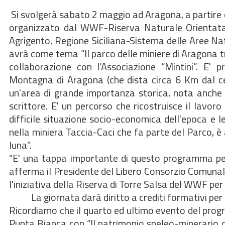
Si svolgerà sabato 2 maggio ad Aragona, a partire d
organizzato dal WWF-Riserva Naturale Orientata 
Agrigento, Regione Siciliana-Sistema delle Aree Natu
avrà come tema “Il parco delle miniere di Aragona tr
collaborazione con l’Associazione “Mintini”. E' p
Montagna di Aragona (che dista circa 6 Km dal cen
un'area di grande importanza storica, nota anche p
scrittore. E' un percorso che ricostruisce il lavoro
difficile situazione socio-economica dell'epoca e le 
nella miniera Taccia-Caci che fa parte del Parco, è
luna”.
“E' una tappa importante di questo programma per 
afferma il Presidente del Libero Consorzio Comunale
l'iniziativa della Riserva di Torre Salsa del WWF pe
La giornata darà diritto a crediti formativi per i pa
Ricordiamo che il quarto ed ultimo evento del prog
Punta Bianca con “Il patrimonio speleo-minerario d