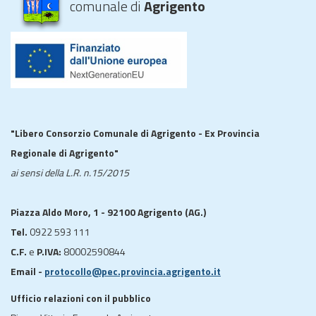
comunale di
Agrigento
"Libero Consorzio Comunale di Agrigento - Ex Provincia
Regionale di Agrigento"
ai sensi della L.R. n.15/2015
Piazza Aldo Moro, 1 - 92100 Agrigento (AG.)
Tel.
0922 593 111
C.F.
e
P.IVA:
80002590844
Email -
protocollo@pec.provincia.agrigento.it
Ufficio relazioni con il pubblico