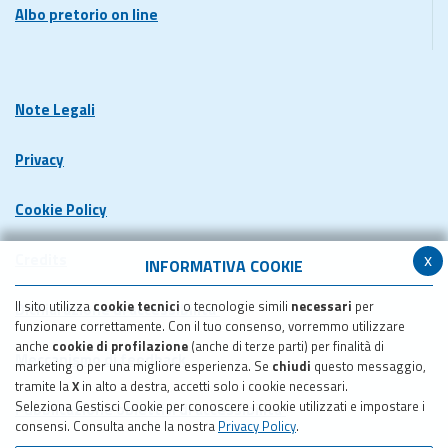
Albo pretorio on line
Note Legali
Privacy
Cookie Policy
x
Credits
INFORMATIVA COOKIE
Il sito utilizza
cookie tecnici
o tecnologie simili
necessari
per
Dichiarazione di accessibilita'
funzionare correttamente. Con il tuo consenso, vorremmo utilizzare
anche
cookie di profilazione
(anche di terze parti) per finalità di
Meccanismo di feedback
marketing o per una migliore esperienza. Se
chiudi
questo messaggio,
tramite la
X
in alto a destra, accetti solo i cookie necessari.
Seleziona Gestisci Cookie per conoscere i cookie utilizzati e impostare i
Pubblicazione obiettivi di accessibilita'
consensi. Consulta anche la nostra
Privacy Policy
.