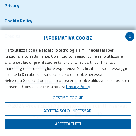
Privacy
Cookie Policy
x
Credits
INFORMATIVA COOKIE
Il sito utilizza
cookie tecnici
o tecnologie simili
necessari
per
Dichiarazione di accessibilita'
funzionare correttamente. Con il tuo consenso, vorremmo utilizzare
anche
cookie di profilazione
(anche di terze parti) per finalità di
Meccanismo di feedback
marketing o per una migliore esperienza. Se
chiudi
questo messaggio,
tramite la
X
in alto a destra, accetti solo i cookie necessari.
Seleziona Gestisci Cookie per conoscere i cookie utilizzati e impostare i
Pubblicazione obiettivi di accessibilita'
consensi. Consulta anche la nostra
Privacy Policy
.
GESTISCI COOKIE
© 2024 Provincia di Agrigento - Tutti i diritti riservati
ACCETTA SOLO I NECESSARI
Seguici su:
ACCETTA TUTTI