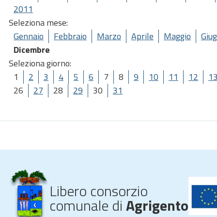
2011
Seleziona mese:
Gennaio
Febbraio
Marzo
Aprile
Maggio
Giu
Dicembre
Seleziona giorno:
1
2
3
4
5
6
7
8
9
10
11
12
1
26
27
28
29
30
31
Libero consorzio
comunale di
Agrigento