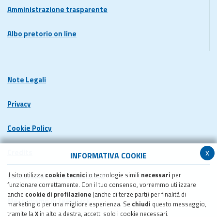
Amministrazione trasparente
Albo pretorio on line
Note Legali
Privacy
Cookie Policy
x
Credits
INFORMATIVA COOKIE
Il sito utilizza
cookie tecnici
o tecnologie simili
necessari
per
Dichiarazione di accessibilita'
funzionare correttamente. Con il tuo consenso, vorremmo utilizzare
anche
cookie di profilazione
(anche di terze parti) per finalità di
Meccanismo di feedback
marketing o per una migliore esperienza. Se
chiudi
questo messaggio,
tramite la
X
in alto a destra, accetti solo i cookie necessari.