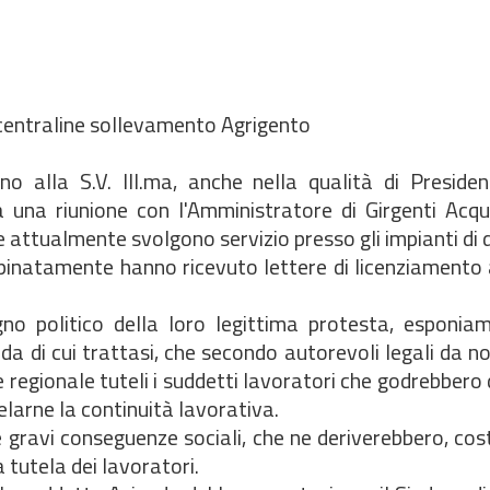
 centraline sollevamento Agrigento
o alla S.V. Ill.ma, anche nella qualità di Presiden
 una riunione con l'Amministratore di Girgenti Acque
e attualmente svolgono servizio presso gli impianti di
opinatamente hanno ricevuto lettere di licenziamento
gno politico della loro legittima protesta, esponia
a di cui trattasi, che secondo autorevoli legali da no
egionale tuteli i suddetti lavoratori che godrebbero di
elarne la continuità lavorativa.
e gravi conseguenze sociali, che ne deriverebbero, cos
a tutela dei lavoratori.