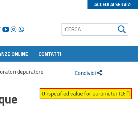
ACCEDI AI SERVIZI
ANZE ONLINE
CONTATTI
voratori depuratore
Condividi
Unspecified value for parameter ID: []
cque